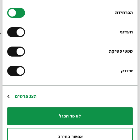
בחירת
הכרחיות
הסכמה
רוצים לדעת מה קורה
בבית אבי חי לפני כולם?
תעדוף
כרטיסים אחרונים
הרשמו לניוזלטר שלנו
סטטיסטיקה
ערב שירי משוררים
מתוך:
פסטיבל מי-ם אל ים
שיווק
*כתובת דוא"ל
26.09
ה' | 20:30
הרשמה
הצג פרטים
לאשר הכול
אפשר בחירה