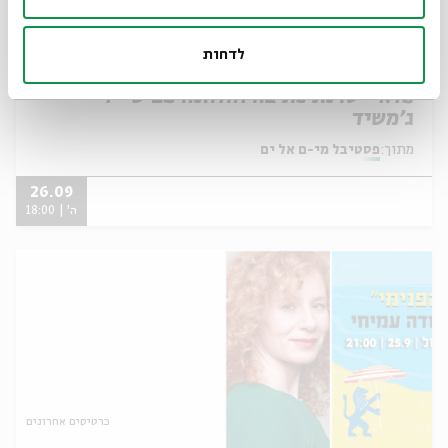
לדחות
פלא - סדנת כתיבה והלחנה עם שי-לי
ג'משיד
מתוך:
פסטיבל מי-ם אל ים
26.09
ה' | 18:00
כרטיסים אחרונים