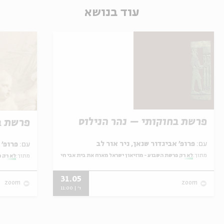
עוד בנושא
פרשת בחוקותי – נהר הנילוס
פרשת ב
עם:
פרופ' אביגדור שנאן, ניר אור לב
עם:
פרופ' אביגדור שנאן, שלומית שטיינברג
מתוך:
לא רק פרשת השבוע - מוזיאון ישראל מארח את בית אבי חי
מתוך:
לא רק פ
31.05
zoom
zoom
ו' | 11:00