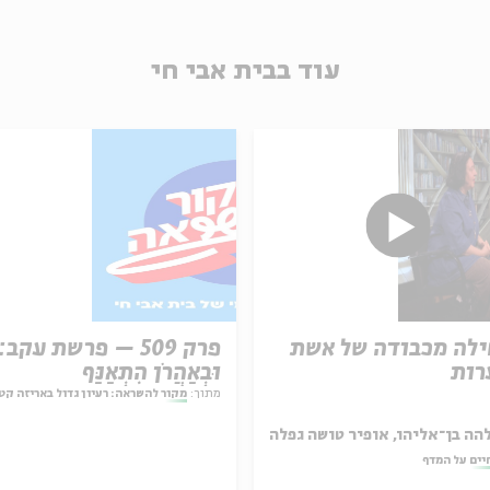
עוד בבית אבי חי
לה מכבודה של אשת
פרק 509 – פרשת עקב:
רות
וּבְאַהֲרֹן הִתְאַנַּף
מתוך:
מקור להשראה: רעיון גדול באריזה קט
הה בן־אליהו, אופיר טושה גפלה
יים על המדף