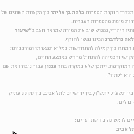
תנדוד חוקרת הספרות
בלהה בן אליהו
בין הקצוות השונים של
רות מופת מהספרות העברית.
יו היהודי, נפגוש שוב את המורה שמראה חצב ב
״שיעור
לאה גולדברג
הכינו נפשן לחורף.
המתח בין קמילה להתחדשות במלוא תפארתו ומורכבותו:
 הקושי והכמיהה להתחיל מחדש באמצע החיים,
ה המוקדמת. ייתכן שלא במקרה בחר
עגנון
עבור גיבורו את שם
היא ״סתיו״.
ין תשע"ט לתש"ף, בין ירושלים לתל אביב, בין טקסט עתיק
 ם לים.
ים לראשונה בין שתי ערים:
ל אביב