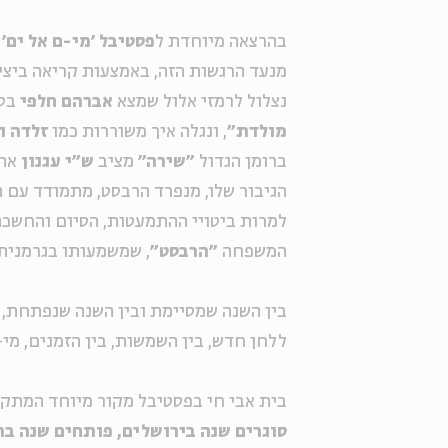
בהרצאה מיוחדת ל
פסטיבל ׳מי-ם אל ים׳
מנעד הרגשות הזה, באמצעות קריאה ביצי
נצלול לרמזי אלול שמצא
אברהם חלפי
בסת
מולדת״
, ונגלה איך משוררות כמו
זלדה ו
ברומן הגדול
״שירה״
מציב
ש״י עגנון
את 
הגיבור שלו, מנפרד הרבסט, מתמודד עם
למרות ביטויי ההתמעטות, הסיום והחשכ
המשפחה
״הרבסט״
, שמשמעותו בגרמנית 
בין השנה שמסיימת ובין השנה שנפתחת, ב
ללחן חדש, בין השמשות, בין הזמנים, מי-
בית אבי חי בפסטיבל מקור מיוחד המתקי
סוגרים שנה בירושלים, פותחים שנה בת