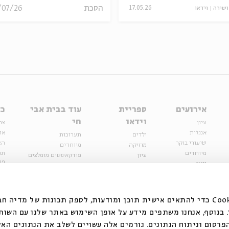
הסכת
/07/26
ושירה
וידאו
17.05.26
אירועים
ספריית
עוד בבית אבי
כל
וידאו
חי
עיון
צר
אנגלית
או
ילדים
תערוכות
שיעורי בוקר
הצ
מוזיקה
מיוחדים
מיוחדים
תנ
עיון
פודקאסטים מומלצים
פר
נוער
מיוחדים
כתבות
חנ
ספרות ושירה
ספרות ושירה
קצה הקרחון
סדרות
על הדרך
אירועי עבר
מפלגת המחשבות
אנחנו משתמשים בקובצי Cookie כדי להתאים אישית תוכן ומודעות, לספק תכונות של מ
אירועים
בנוסף, אנחנו משתפים מידע על אופן השימוש באתר שלנו עם השות
בירושלים
ילדים
רסום וניתוח הנתונים. גורמים אלה עשויים לשלב את הנתונים האל