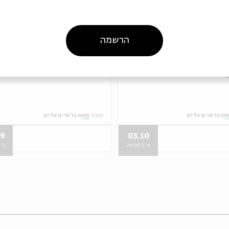
כרטיסים אחרונים
כרטיסים 
הרשמה
שירי משוררים - תל
קבלת שבת וסיום שנה
טיבל מי-ם אל ים
מתוך:
פסטיבל מי-ם אל ים
09
03.10
ה' | 20:30
ו' | 0