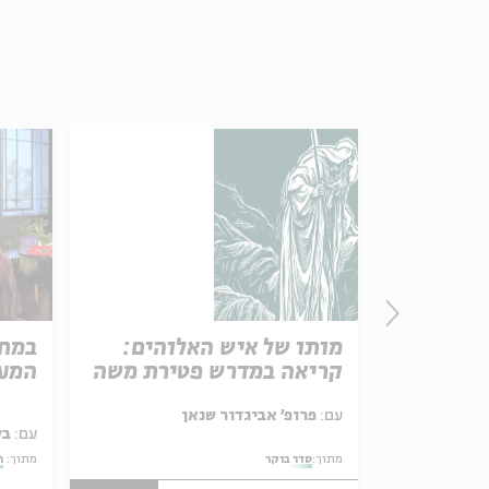
מותו של איש האלוהים:
במחי
קריאה במדרש פטירת משה
המע
עם:
פרופ' אביגדור שנאן
 ענברי
עם:
בל
מתוך:
סדר בוקר
מתוך:
ח