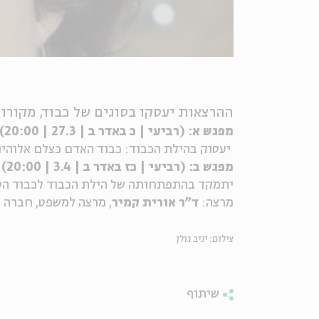
ההרצאות יעסקו בסוגים של כבוד, מקורו
מפגש א: (רביעי | כ באדר ב | 27.3 | 20:00)
יעסוק בהילת הכבוד: כבוד האדם כצלם אלוהי
מפגש ב: (רביעי | כז באדר ב | 3.4 | 20:00)
יתמקד בהתפתחותה של הילת הכבוד לכבוד הסגולי (human dignity) בעת החדשה ובעיקר אחרי מלחמת ה
מרצה:
ד"ר אורית קמיר
, מרצה למשפט, חברה 
צילום: יניב גולן
שיתוף