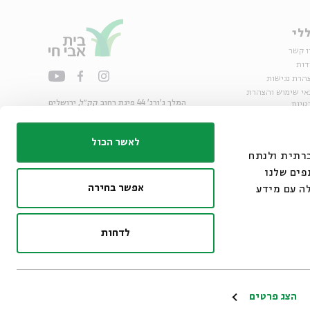
לי
ו קשר
דות
הרת נגישות
אי שימוש והצהרת
המלך ג'ורג' 44 פינת רחוב קק״ל, ירושלים
טיות
02-6215300
ות
info@bac.org.il
לאשר הכול
דיה חברתית ולנתח
פים שלנו
אפשר בחירה
ה עם מידע
לדחות
ו״ם
הצג פרטים