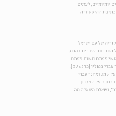
ם יומיומיים, לעתים
לכתיבת ההיסטוריה
סטוריה של עם ישראל
 התרבות העברית במרוקו
ם של אנשי מפתח ונשות מפתח
 עברי בפולין [כהנשטם],
על שמו, ומחנך עברי
 הרחבה על הזיכרון
ות׳, נשאלת השאלה מה