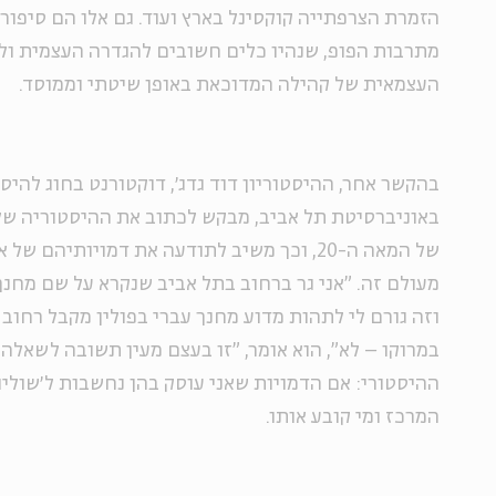
הזמרת הצרפתייה קוקסינל בארץ ועוד. גם אלו הם סיפורי
מתרבות הפופ, שנהיו כלים חשובים להגדרה העצמית ו
העצמאית של קהילה המדוכאת באופן שיטתי וממוסד.
בהקשר אחר, ההיסטוריון דוד גדג׳, דוקטורנט בחוג להי
באוניברסיטת תל אביב, מבקש לכתוב את ההיסטוריה של
של המאה ה-20, וכך משיב לתודעה את דמויותיה
מעולם זה. "אני גר ברחוב בתל אביב שנקרא על שם מחנך
וזה גורם לי לתהות מדוע מחנך עברי בפולין מקבל רחוב 
במרוקו – לא", הוא אומר, "זו בעצם מעין תשובה לשאלה
ההיסטורי: אם הדמויות שאני עוסק בהן נחשבות ל׳שולי
המרכז ומי קובע אותו.