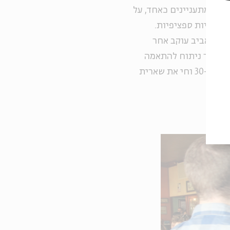
ים ומתעניינים כאחד, על
ישראליות ספציפיות.
ת תל אביב עוקב אחר
, שעבר ניתוח להתאמה
מגדרית בברלין בתחילת המאה ה-20, עלה לארץ בסוף שנות ה-30 וחי את שארית