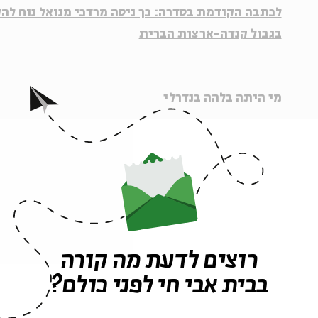
לכתבה הקודמת בסדרה: כך ניסה מרדכי מנואל נוח לה
בגבול קנדה-ארצות הברית
מי היתה בלהה בנדרלי
מול פרויקטים כמו "היסטוריה גדולה, בקטנה", המנגישי
לקהל הרחב באופן מעט אקלקטי, חוקרים ואקטיביסטים
בקהילות ספציפיות, פעמים רבות קהילות מודרות ומדוכ
מהסיפור ההיסטורי הקולקטיבי והמיינסטרימי.
רוצים לדעת מה קורה
בבית אבי חי לפני כולם?
הגיליון האחרון של הרבעון להיסטוריה ״זמנים״, היוצא 
שזר והחוג להיסטוריה באוניברסיטת תל אביב, מוקדש לה