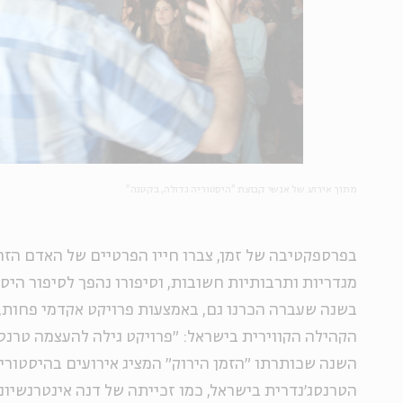
מתוך אירוע של אנשי קבוצת "היסטוריה גדולה, בקטנה"
בפרספקטיבה של זמן, צברו חייו הפרטיים של האדם הז
מגדריות ותרבותיות חשובות, וסיפורו נהפך לסיפור היסטו
בשנה שעברה הכרנו גם, באמצעות פרויקט אקדמי פחות, 
הקהילה הקווירית בישראל: ״פרויקט גילה להעצמה טרנסי
השנה שכותרתו ״הזמן הירוק״ המציג אירועים בהיסטורי
הטרנסג׳נדרית בישראל, כמו זכייתה של דנה אינטרנשיונל 