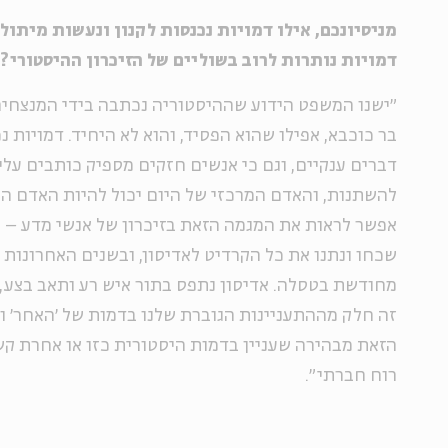
מניסיונכם, אילו דמויות נכנסות לקנון ונעשות מיתולו
דמויות נותרות לרוב בשוליים של הזיכרון ההיסטורי?
״ישנו המשפט הידוע שההיסטוריה נכתבה בידי המנצחים,
בר כוכבא, אפילו שהוא הפסיד, והוא לא היחיד. דמויות נכ
דברים ענקיים, וגם כי אנשים חזקים מספיק כותבים עלי
להשתנות, והאדם המרכזי של היום יכול להיות האדם הש
אפשר לראות את המגמה הזאת בזיכרון של אנשי מדע – 
שכחו ונתנו את כל הקרדיט לאדיסון, ובשנים האחרונות 
מחודשת בטסלה. אדיסון נתפס בתור איש רע ותאב בצע, ו
זה חלק מההתעניינות הגוברת שלנו בדמות של ׳האחר׳ ו
הזאת מבהירה שעניין בדמות היסטורית כזו או אחרת קש
רוח חברתי״.