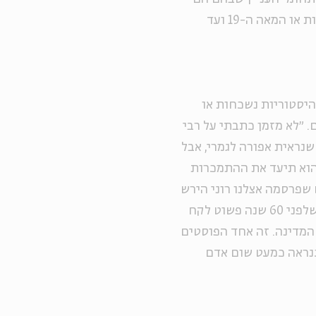
עוסקים מגוונים: מהעת העתיקה, דרך מזרח אסיה, הנצרות או המאה ה-19 ועד
היסטוריות נשכחות או
. ״לא מזמן כתבתי על רבי
ר סער, ״זו דמות שנראית אפורה לגמרי, אבל
הוא תיעד את ההתמכרות
 שפרסמה אצלנו רוני הירש
על נהג אוטובוס אמריקאי אלמוני ששמו וויליאם סימילו שלפני 60 שנה פשוט לקח
 המדינה. זה אחד הפוסטים
כנראה כמעט שום אדם