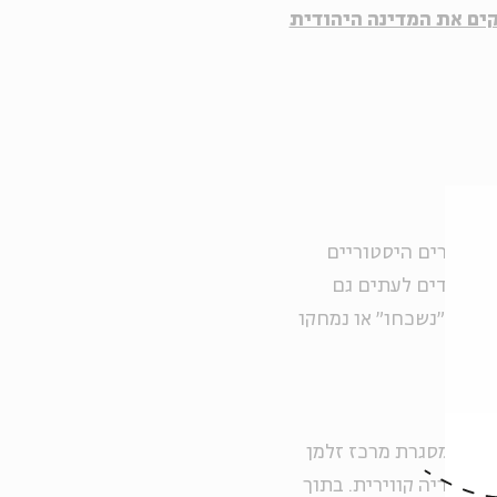
קים את המדינה היהודית
ם סיפורים היסטוריים
 מתמקדים לעתים גם
אות ש״נשכחו״ או נמחקו
לאור במסגרת מרכז זלמן
יסטוריה קווירית. בתוך