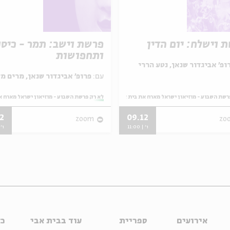
 וישלח: יום הדין
פרשת וישב: תמר - כיסו
ותחפושות
ופ' אביגדור שנאן, נטע הררי
עם:
פרופ' אביגדור שנאן, מרים מלאכי
רשת השבוע - מוזיאון ישראל מארח את בית אבי חי
מתוך:
לא רק פרשת השבוע - מוזיאון ישראל מארח א
2
09.12
zoom
zo
ו' | 11:00
ו' | 
אירועים
ספריית
עוד בבית אבי
כל