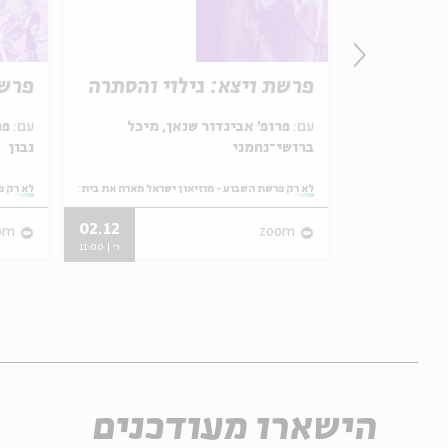
 נהר
פרשת ויצא: גילוי והסתרה
פרשת
עם:
פרופ' אביגדור שנאן, מיכל
עם:
פר
ברושי־נחמני
נבון
ראל מארח את בית אבי חי
מתוך:
לא רק פרשת השבוע - מוזיאון ישראל מארח את בית אבי חי
מתוך:
לא רק פ
02.12
31.05
om
zoom
ו' | 11:00
ו' | 11:00
הישארו מעודכנים