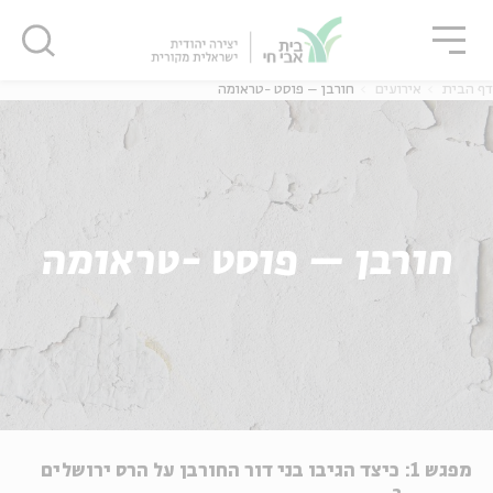
גור
סגור
סגור
דף הבית
אירועים
חורבן – פוסט -טראומה
חורבן – פוסט -טראומה
מפגש 1: כיצד הגיבו בני דור החורבן על הרס ירושלים