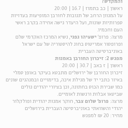
והמקדש?
ראשון | כב בתמוז | 16.7 | 20:00
ה
אנגלית
מיוחדי
על המגוון הרחב של תגובות לחורבן המופיעות בעדויות
ספרותיות שונות, ועל היעדר גישה אחידה בקרב ראשי
העם וחכמיו.
מרצה: פרופ'
ישעיהו גפני
, נשיא המרכז האקדמי שלם
ופרופסור אמריטוס בחוג להיסטוריה של עם ישראל
באוניברסיטה העברית
מפגש 2: זיכרון החורבן באמנות
ראשון | ז באב | 30.7 | 20:00
זיכרון החורבן של ירושלים מתבטא בעיקר באופן סמלי
באיור כתבי יד של מגילת איכה, בדימויים ובמנהגים שונים
כמו שבירת הכוס בחתונה, וכן בציורי יהודים גולים
שביטאו אבלות ורגשות לאומיים.
מרצה:
פרופ' שלום צבר
, חוקר אמנות יהודית ופולקלור
יהודי והשוואתי באוניברסיטה העברית בירושלים
מחיר: 20 ₪ למפגש