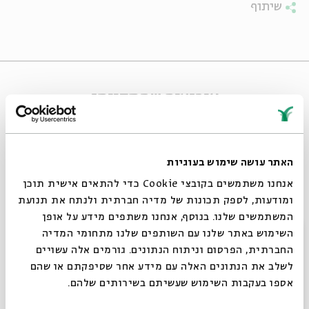
שיתוף
אירועים שהתקיימו
האתר עושה שימוש בעוגיות
אנחנו משתמשים בקובצי Cookie כדי להתאים אישית תוכן
ומודעות, לספק תכונות של מדיה חברתית ולנתח את תנועת
המשתמשים שלנו. בנוסף, אנחנו משתפים מידע על אופן
סגור
השימוש באתר שלנו עם השותפים שלנו מתחומי המדיה
החברתית, הפרסום וניתוח הנתונים. גורמים אלה עשויים
לשלב את הנתונים האלה עם מידע אחר שסיפקתם או שהם
חורבן – פוסט -טראומה 2
אספו בעקבות השימוש שעשיתם בשירותים שלהם.
מתוך:
חורבן – פוסט -טראומה