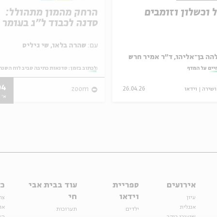
 וכשלון וזומבים
הרחק מהמון מתהולל:
סדנה לכבוד ל"ג בעומר
עם:
שהרה בלאו, שי גיליס
הה בן־אליהו, ד"ר אמיר חרש
יים על המדף
מתוך:
לכתוב בזמן: סדנאות כתיבה סביב לוח השנה
04
ושירה
וידאו
26.04.26
zoom
א' | 00
אירועים
ספריית
עוד בבית אבי
כל
וידאו
חי
עיון
צר
אנגלית
או
ילדים
תערוכות