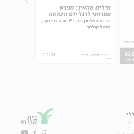
מילים מהאין: מפגש
לחפש בן אד
ספרותי לרגל יום השואה
ספרו החדש
פרידמן
עם:
הרב אלחנן ניר, ד"ר שרה בר יוסף,
בתאל קולמן
עם:
שרי שביט, 
 העברי
26.
ספרות ושירה
וידאו
14.04.26
19:
לי
ו קשר
דות