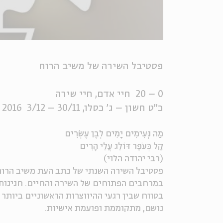
פסטיבל השירה של משיב הרוח
0 – 20 חיי אדם, חיי שירה
כ"ט חשון – ג' כסלו, 30/11 – 3/12 2016
מַה נְּעִימִים יָמִים לְבֶן עֶשְׂרִים
קַל כְּעֹפֶר דּוֹלֵג עֲלֵי הָרִים
(רבי יהודה הלוי)
פסטיבל השירה השנתי של כתב העת משיב הרוח ח
במרחבים הפתוחים של השירה והחיים. חגיגות ה
בטווח שבין רגעי ההיווצרות הראשוניים ביותר ו
נושם, מתקוממת ופועמת אישיות.