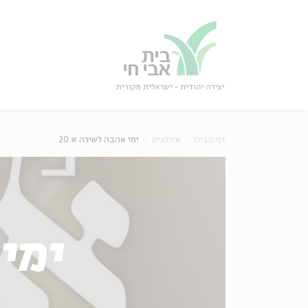
גור
סגור
דף הבית
אירועים
ימי אהבה לשירה # 20
ימי 