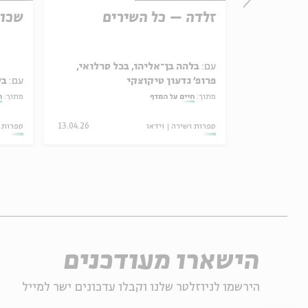
קריסטלים: אהבה 2026 |
זלדה – כל השירים
שכול
 באב
מן, יונתן
ולי, רוני
עם:
בלהה בן־אליהו, בכל סרלואי,
 ברוקנר, יעל
פרופ' גדעון טיקוצקי
עם:
בל
מתוך:
חיים על המדף
מתוך:
ח
28.07
ספרות ושירה
וידאו
13.04.26
ספרות 
ג' | 20:30
הישארו מעודכנים
הירשמו לניוזלטר שלנו וקבלו עדכונים ישר למייל