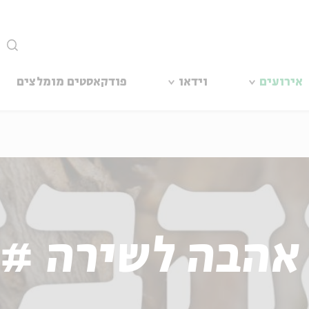
סגור
אירועים
וידאו
פודקאסטים מומלצים
אהבה לשירה # 20