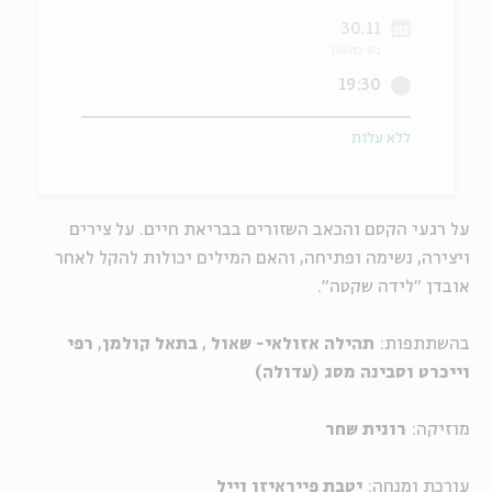
30.11
ה
אנגלית
מיוחדי
כט בחשון
19:30
ללא עלות
על רגעי הקסם והכאב השזורים בבריאת חיים. על צירים
ויצירה, נשימה ופתיחה, והאם המילים יכולות להקל לאחר
אובדן "לידה שקטה".
בהשתתפות:
תהילה אזולאי- שאול
,
בתאל קולמן
,
רפי
וייכרט וסבינה מסג (עדולה)
מוזיקה:
רונית שחר
עורכת ומנחה:
יטבת פייראיזן וייל