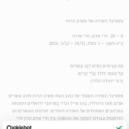
פסטיבל השירה של משיב הרוח
0 – 20 חיי אדם, חיי שירה
כ"ט חשון – ג' כסלו, 30/11 – 3/12 2016
מַה נְּעִימִים יָמִים לְבֶן עֶשְׂרִים
קַל כְּעֹפֶר דּוֹלֵג עֲלֵי הָרִים
(רבי יהודה הלוי)
פסטיבל השירה השנתי של כתב העת משיב הרוח חוגג עשרים
שנים מאז היוולדו, בהן טייל ונדד במרחבי ירושלים והתנסה
במרחבים הפתוחים של השירה והחיים. חגיגות העשרים הן
הזדמנות עבורנו לבחון את ההשקה בין חיי אדם ובין חיי
שירה, בטווח שבין רגעי ההיווצרות הראשוניים ביותר ועד