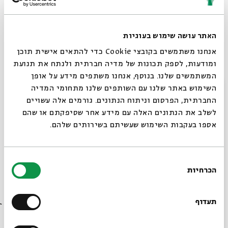
לגיל עשרים, טווח אשר נע בין משאלת הקיום ועד לרגע בו חי
וקיים אופי נושם, מתקוממת ופועמת אישיות.
האתר עושה שימוש בעוגיות
בואו בשלום!
אנחנו משתמשים בקובצי Cookie כדי להתאים אישית תוכן
ומודעות, לספק תכונות של מדיה חברתית ולנתח את תנועת
ניהול אומנותי:
אפרת ביגמן, עמיחי חסון, אליעז כהן
המשתמשים שלנו. בנוסף, אנחנו משתפים מידע על אופן
סגור
הפקה:
סמדי כהן רוזנפלד
| ניהול פסטיבל :
אפרת כהן
השימוש באתר שלנו עם השותפים שלנו מתחומי המדיה
החברתית, הפרסום וניתוח הנתונים. גורמים אלה עשויים
לשלב את הנתונים האלה עם מידע אחר שסיפקתם או שהם
אספו בעקבות השימוש שעשיתם בשירותים שלהם.
אירועים נוספים יתקיימו בימי שישי ושבת במתחם התחנה
הראשונה ובמוקדים נוספים ברחבי ירושלים - לפרטים נוספים
בחירת
על כל אירועי הפסטיבל: mashiv.org.il ובפייסבוק משיב
הכרחיות
הסכמה
הרוח.
רוצים לדעת מה קורה
הכניסה לאירועים חופשית
בבית אבי חי לפני כולם?
תעדוף
התוכנית ניתנת לשינויים