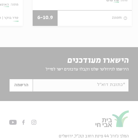
מתוך:
סדר בוקר
מתוך:
האופצי
6-10.9
סדר בוקר
ו
zoom
הישארו מעודכנים
הירשמו לניוזלטר שלנו וקבלו עדכונים ישר למייל
*כתובת דוא"ל
הרשמה
המלך ג'ורג' 44 פינת רחוב קק״ל, ירושלים