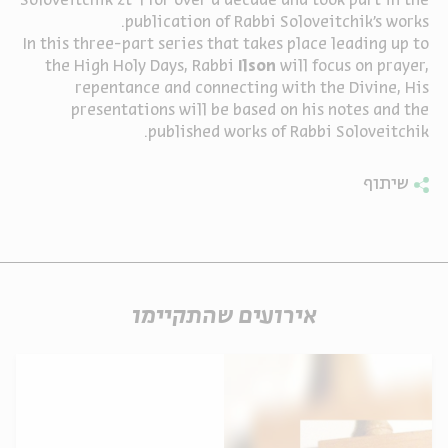
Soloveitchik zt"l for over a decade and took part in the
publication of Rabbi Soloveitchik's works.
ה
אנגלית
מיוחדי
In this three-part series that takes place leading up to
the High Holy Days, Rabbi
Ilson
will focus on prayer,
repentance and connecting with the Divine, His
presentations will be based on his notes and the
published works of Rabbi Soloveitchik.
שיתוף
אירועים שהתקיימו