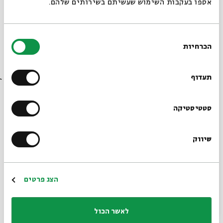
אספו בעקבות השימוש שעשיתם בשירותים שלהם.
Yamim Noraim - 10.9
בחירת
מתוך:
Yamim Noraim
הכרחיות
הסכמה
רוצים לדעת מה קורה
10.09
ד' | 19:00
בבית אבי חי לפני כולם?
תעדוף
הרשמו לניוזלטר שלנו
סטטיסטיקה
שיווק
*כתובת דוא"ל
הרשמה
הצג פרטים
Yamim Noraim - 3.9
לאשר הכול
מתוך:
Yamim Noraim