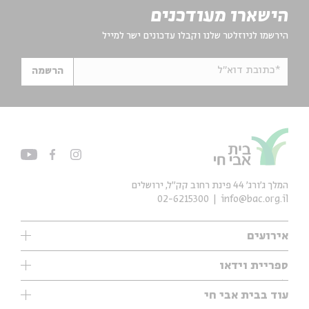
הישארו מעודכנים
הירשמו לניוזלטר שלנו וקבלו עדכונים ישר למייל
*כתובת דוא"ל
הרשמה
המלך ג'ורג' 44 פינת רחוב קק״ל, ירושלים
02-6215300
info@bac.org.il
אירועים
עיון
ספריית וידאו
אנגלית
ילדים
שיעורי בוקר
עוד בבית אבי חי
מוזיקה
מיוחדים