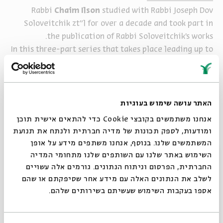
Rabbi
Chaim Ilson
studied with Rabbi Joseph Dov
Soloveitchik zt"l for over a decade and took part in
the publication of Rabbi Soloveitchik's works.
In this three-part series that takes place leading up to
the High Holy Days, Rabbi
Ilson
will focus on prayer,
repentance and connecting with the Divine, His
presentations will be based on his notes and the
published works of Rabbi Soloveitchik.
האתר עושה שימוש בעוגיות
אנחנו משתמשים בקובצי Cookie כדי להתאים אישית תוכן
ומודעות, לספק תכונות של מדיה חברתית ולנתח את תנועת
שיתוף
הוספה ליומן
הרשמה לאירועים דומים
המשתמשים שלנו. בנוסף, אנחנו משתפים מידע על אופן
סגור
השימוש באתר שלנו עם השותפים שלנו מתחומי המדיה
החברתית, הפרסום וניתוח הנתונים. גורמים אלה עשויים
תגיות:
סדרות
Chaim Ilson
Days
Rosh Hashanah
Yom Kippur
לשלב את הנתונים האלה עם מידע אחר שסיפקתם או שהם
אספו בעקבות השימוש שעשיתם בשירותים שלהם.
אירועים נוספים בסדרה