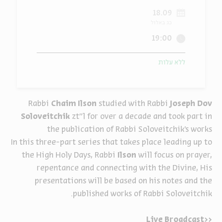
18.09
ה
אנגלית
מיוחדי
כג באלול
19:00
ללא עלות
Rabbi
Chaim Ilson
studied with Rabbi
Joseph Dov
Soloveitchik
zt"l for over a decade and took part in
the publication of Rabbi Soloveitchik's works
In this three-part series that takes place leading up to
the High Holy Days, Rabbi
Ilson
will focus on prayer,
repentance and connecting with the Divine, His
presentations will be based on his notes and the
published works of Rabbi Soloveitchik.
<<Live Broadcast