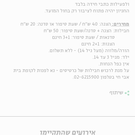
ולפעילות כתבי חידה בלבד
החניון יהיה פתוח לציבור רק בחול המועד.
מחירים:
הצגה: 40 ש"ח / שעת סיפור או סדנה: 20 ש"ח
חבילות: הצגה + סדנה/שעת סיפור: 50 ש"ח
סדנאות / שעת סיפור: 3+1 חינם
הצגות: 2+1 חינם
הורה/מלווה (מעל גיל 14) - ללא תשלום.
ילד: מגיל 3 עד 14.
אין כפל הנחות.
על מנת לרכוש חבילות של כרטיסים - נא לפנות לקופת בית
אבי חי בטלפון 02-6215900.
שיתוף
אירועים שהתקיימו