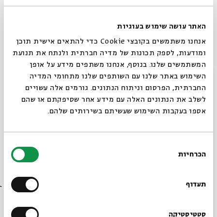
האתר עושה שימוש בעוגיות
אנחנו משתמשים בקובצי Cookie כדי להתאים אישית תוכן
ומודעות, לספק תכונות של מדיה חברתית ולנתח את תנועת
המשתמשים שלנו. בנוסף, אנחנו משתפים מידע על אופן
סגור
סוכות - יום 3/אורחים: סדנת קומיקס
השימוש באתר שלנו עם השותפים שלנו מתחומי המדיה
החברתית, הפרסום וניתוח הנתונים. גורמים אלה עשויים
מתוך:
אירועי סוכות
לשלב את הנתונים האלה עם מידע אחר שסיפקתם או שהם
אספו בעקבות השימוש שעשיתם בשירותים שלהם.
29.09
ד' | 11:00
בחירת
הכרחיות
הסכמה
רוצים לדעת מה קורה
בבית אבי חי לפני כולם?
תעדוף
הרשמו לניוזלטר שלנו
סטטיסטיקה