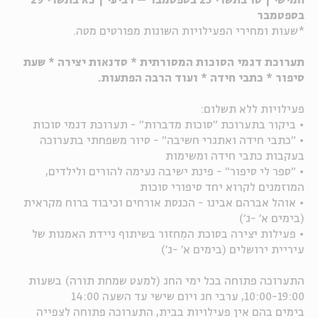
חמישי | טו בתשרי 23 בספטמבר – רביעי | כא בתשרי 29
בספטמבר
ה
אנגלית
מיוחדי
*שעות ומחירי הפעילויות השונות מפורטים מטה.
תערוכת דגמי הסוכות המסורתית * סדנאות יצירה * שעת
סיפור * כתבי חידה * ועוד הרבה הפתעות.
פעילויות ללא תשלום:
• ביקור בתערוכת "סוכות מדברות" - תערוכת דגמי סוכות
• "כתבי חידה ואתגרי חשיבה" - סיור משפחתי בתערוכה
בעקבות כתבי חידה ומשימות
• "ספר לי סיפור" - פינת ישיבה נעימה להורים ולילדים,
המוזמנים לקרוא יחד סיפורי סוכות
• אוהל אברהם אבינו - הכנסת אורחים וכיבוד ברוח מקראית
(בימים א' -ג')
• פעילות יצירה בסוכת המִחזור בשיתוף ניידת האמנות של
עיריית ירושלים (בימים א' -ג')
התערוכה פתוחה בכל ימי החג (למעט שמחת תורה) בשעות
10:00-19:00, ערבי חג ויום שישי עד השעה 14:00
בימים בהם אין פעילויות בבית, התערוכה פתוחה לצפייה