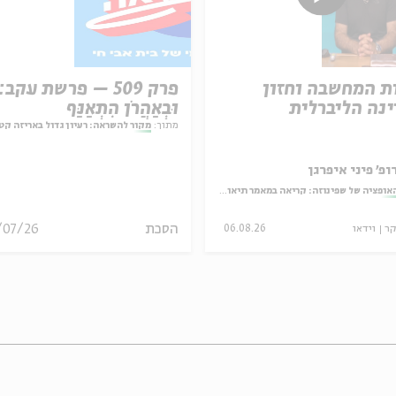
ת המחשבה וחזון
פרק 509 – פרשת עקב:
נה הליברלית
וּבְאַהֲרֹן הִתְאַנַּף
מתוך:
מקור להשראה: רעיון גדול באריזה קט
ופ' פיני איפרגן
אופציה של שפינוזה: קריאה במאמר תיאולוגי־מדיני
הסכת
/07/26
קר
וידאו
06.08.26