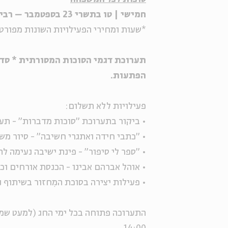
חמישי | טו בתשרי 23 בספטמבר – רביעי | כא בתשרי 29 בספטמבר
*שעות ומחירי הפעילויות השונות מפורט
תערוכת דגמי הסוכות המסורתית * סדנא
הפתעות.
פעילויות ללא תשלום:
• ביקור בתערוכת "סוכות מדברות" - תע
• "כתבי חידה ואתגרי חשיבה" - סיור מ
• "ספר לי סיפור" - פינת ישיבה נעימה ל
• אוהל אברהם אבינו - הכנסת אורחים וכי
• פעילות יצירה בסוכת המִחזור בשיתוף נ