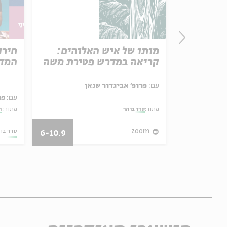
פרק 506 – אווה אילוז (1):
מותו של איש האלוהים:
חירו
באהבה
קריאה במדרש פטירת משה
המדי
ל באריזה קטנה
עם:
פרופ' אביגדור שנאן
עם:
פר
מתוך:
סדר בוקר
מתוך:
ה
27/07/26
zoom
סדר בו
6-10.9