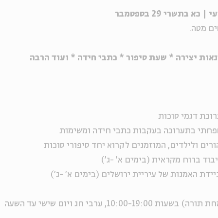
ים מטה.
ות יצירה * שעת סיפור * כתבי חידה * ועוד הרבה
רוכת דגמי סוכות
שפחתי בתערוכה בעקבות כתבי חידה ומשימות
הורים ולילדים, המוזמנים לקרוא יחד סיפורי סוכות
בוד ברוח מקראית (בימים א' -ג')
יידת האמנות של עיריית ירושלים (בימים א' -ג')
התערוכה פתוחה בכל ימי החג (למעט שמחת תורה) בשעות 10:00-19:00, ערבי חג ויום שישי עד השעה