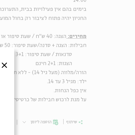
14:00
בימים בהם אין פעילויות בבית, התערוכ
החניון יהיה פתוח לציבור רק בחול המועד
מחירים:
הצגה: 40 ש"ח / שעת סיפור או סדנה: 20 ש"ח
חבילות: הצגה + סדנה/שעת סיפור: 50 ש"ח
סדנאות / שעת סיפור: 3+1 חינם
הצגות: 2+1 חינם
סגור
הורה/מלווה (מעל גיל 14) - ללא תשלום.
ילד: מגיל 3 עד 14.
אין כפל הנחות.
על מנת לרכוש חבילות של כרטיסים - נא לפנות 
שיתוף
הוספה ליומן
הרשמ