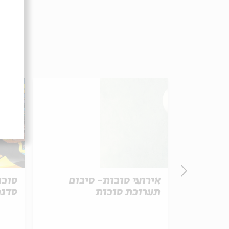
 1/טבע: שעת
אירועי סוכות- סיכום
תערוכת סוכות
סדנת