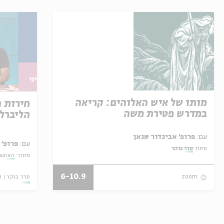
מותו של איש האלוהים: קריאה
חירות 
במדרש פטירת משה
הליברל
עם:
פרופ' אביגדור שנאן
עם:
פרופ' 
מתוך:
סדר בוקר
מתוך:
האופצי
6-10.9
סדר בוקר
ו
zoom