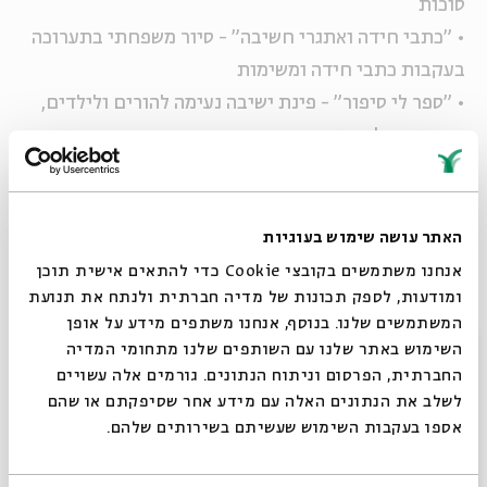
סוכות
• "כתבי חידה ואתגרי חשיבה" - סיור משפחתי בתערוכה
בעקבות כתבי חידה ומשימות
• "ספר לי סיפור" - פינת ישיבה נעימה להורים ולילדים,
המוזמנים לקרוא יחד סיפורי סוכות
• אוהל אברהם אבינו - הכנסת אורחים וכיבוד ברוח
מקראית (בימים א' -ג')
• פעילות יצירה בסוכת המִחזור בשיתוף ניידת האמנות
האתר עושה שימוש בעוגיות
של עיריית ירושלים (בימים א' -ג')
אנחנו משתמשים בקובצי Cookie כדי להתאים אישית תוכן
ומודעות, לספק תכונות של מדיה חברתית ולנתח את תנועת
המשתמשים שלנו. בנוסף, אנחנו משתפים מידע על אופן
התערוכה פתוחה בכל ימי החג (למעט שמחת תורה)
סגור
השימוש באתר שלנו עם השותפים שלנו מתחומי המדיה
בשעות 10:00-19:00, ערבי חג ויום שישי עד השעה 14:00
החברתית, הפרסום וניתוח הנתונים. גורמים אלה עשויים
בימים בהם אין פעילויות בבית, התערוכה פתוחה לצפייה
לשלב את הנתונים האלה עם מידע אחר שסיפקתם או שהם
אספו בעקבות השימוש שעשיתם בשירותים שלהם.
ולפעילות כתבי חידה בלבד
החניון יהיה פתוח לציבור רק בחול המועד.