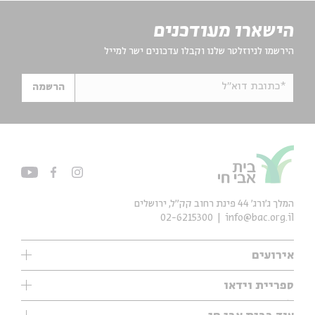
הישארו מעודכנים
הירשמו לניוזלטר שלנו וקבלו עדכונים ישר למייל
*כתובת דוא"ל
הרשמה
המלך ג'ורג' 44 פינת רחוב קק״ל, ירושלים
02-6215300
info@bac.org.il
אירועים
עיון
ספריית וידאו
אנגלית
ילדים
שיעורי בוקר