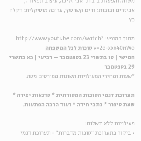
משחק והפעלת בובות: אבי זליכה, עיצוב תפאורה,
אביזרים ובובות: ודים קשרסקי, עריכה מוסיקלית: דקלה
כץ
מתוך המופע:
http://www.youtube.com/watch?
v=2e-xxx40nWo
סוכות לכל המשפחה
חמישי | טו בתשרי 23 בספטמבר – רביעי | כא בתשרי
29 בספטמבר
*שעות ומחירי הפעילויות השונות מפורטים מטה.
תערוכת דגמי הסוכות המסורתית * סדנאות יצירה *
שעת סיפור * כתבי חידה * ועוד הרבה הפתעות.
פעילויות ללא תשלום:
• ביקור בתערוכת "סוכות מדברות" - תערוכת דגמי