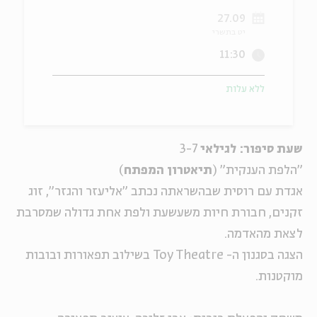
27.09
ה
אנגלית
מיוחדי
יט בתשרי
11:30
ללא עלות
שעת סיפור: לגילאי
3-7
"הלפת הענקית" (
תיאטרון המפתח
)
אגדת עם רוסית שבהשראתה נכתב "אליעזר והגזר", זוג
זקנים, חבורת חיות משעשעת ולפת אחת גדולה שמסרבת
לצאת מהאדמה.
הצגה בסגנון ה- Toy Theatre בשילוב תפאורות ובובות
מוקטנות.