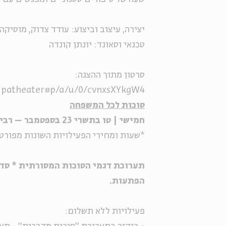
יצירה, עיצוב וביצוע: עודד צדוק, מוסיקה
טכנאי וסאונד: יונתן קונדה
סרטון מתוך ההצגה:
lipatheater#p/a/u/0/cvnxsXYkgW4
סוכות לכל המשפחה
חמישי | טו בתשרי 23 בספטמבר – רביעי | כא בתשרי 29 בספטמבר
*שעות ומחירי הפעילויות השונות מפורט
תערוכת דגמי הסוכות המסורתית * סדנא
הפתעות.
פעילויות ללא תשלום: