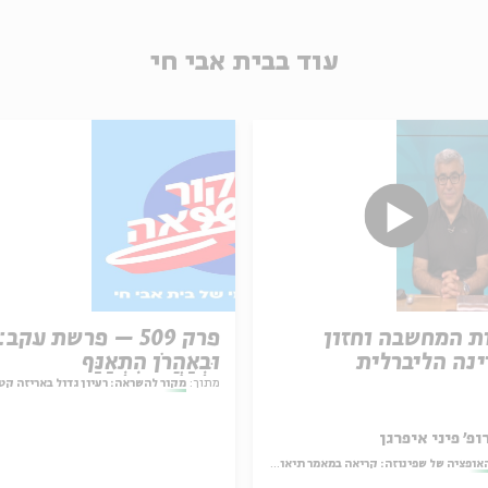
עוד בבית אבי חי
ת המחשבה וחזון
פרק 509 – פרשת עקב:
נה הליברלית
וּבְאַהֲרֹן הִתְאַנַּף
מתוך:
מקור להשראה: רעיון גדול באריזה קט
ופ' פיני איפרגן
אופציה של שפינוזה: קריאה במאמר תיאולוגי־מדיני