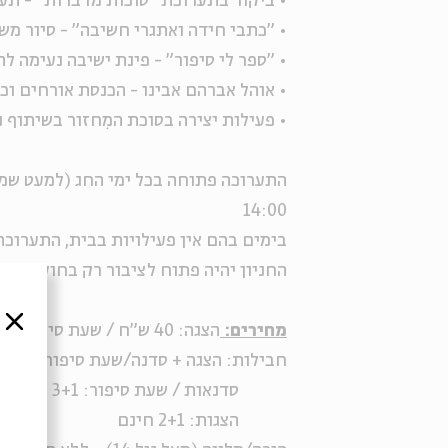
• ביקור בתערוכת "סוכות מדברות" - תע
• "כתבי חידה ואתגרי חשיבה" - סיור מ
• "ספר לי סיפור" - פינת ישיבה נעימה ל
• אוהל אברהם אבינו - הכנסת אורחים וכי
• פעילות יצירה בסוכת המִחזור בשיתוף נ
14:00
בימים בהם אין פעילויות בבית, התערוכ
החניון יהיה פתוח לציבור רק בחול המועד
סגור
מחירים:
הצגה: 40 ש"ח / שעת סיפור או סדנה: 20 ש"ח
חבילות: הצגה + סדנה/שעת סיפור: 50 ש"ח
סדנאות / שעת סיפור: 3+1 חינם
הצגות: 2+1 חינם