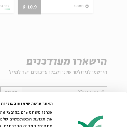
27/07/26
zoom
סדר בו
6-10.9
הישארו מעודכנים
הירשמו לניוזלטר שלנו וקבלו עדכונים ישר למייל
*כתובת דוא"ל
הרשמה
האתר עושה שימוש בעוגיות
את תנועת המשתמשים שלנו. 
מתחומי המדיה החברתית, הפ