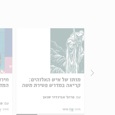
פרק 506 – אווה אילוז (1):
מותו של איש האלוהים:
חירו
באהבה
קריאה במדרש פטירת משה
המדי
ל באריזה קטנה
עם:
פרופ' אביגדור שנאן
עם:
פר
מתוך:
סדר בוקר
מתוך:
ה