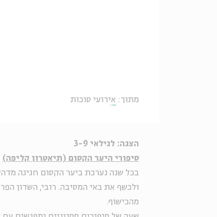
מתוך:
אירועי סוכות
הצגה: לגילאי 3-9
סיפורי היער הקסום (תיאטרון קליפה)
בכל שנה נערכת ביער הקסום חגיגה מדהי
ולכשף את באי המסיבה. רובי, השדון הפרח
מהכישוף.
שעה של סיפורים ססגוניים ומפגשים עם ד