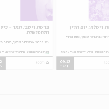
 וישלח: יום הדין
פרשת וישב: תמר - כיסו
ותחפושות
ופ' אביגדור שנאן, נטע הררי
עם:
פרופ' אביגדור שנאן, מרים מלאכי
רשת השבוע - מוזיאון ישראל מארח את בית אבי חי
מתוך:
לא רק פרשת השבוע - מוזיאון ישראל מארח א
2
09.12
zoom
zo
ו' | 11:00
ו' | 