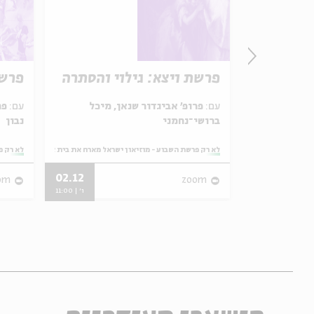
 נהר
פרשת ויצא: גילוי והסתרה
פרשת
עם:
פרופ' אביגדור שנאן, מיכל
עם:
פר
ברושי־נחמני
נבון
ראל מארח את בית אבי חי
מתוך:
לא רק פרשת השבוע - מוזיאון ישראל מארח את בית אבי חי
מתוך:
לא רק פ
02.12
31.05
om
zoom
ו' | 11:00
ו' | 11:00