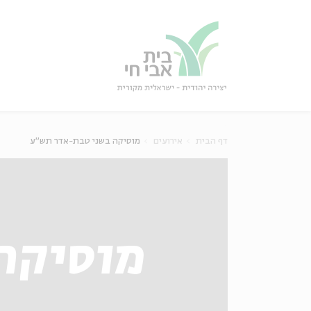
גור
סגור
דף הבית
אירועים
מוסיקה בשני טבת-אדר תש"ע
מוסיקה