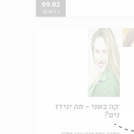
09.02
ג' | 20:00
וסיקה בשני - מה יגידו
שכנים?
תוך:
מוסיקה בשני טבת-אדר תש"ע