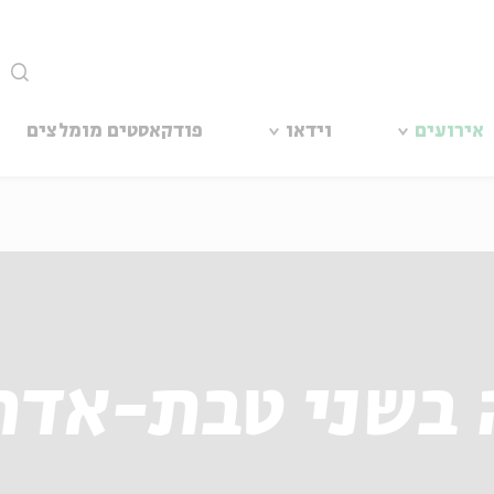
סגור
אירועים
וידאו
פודקאסטים מומלצים
 בשני טבת-אדר