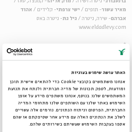
ברנסבורג
- גיטרה ושירה /
מרק אליהו
- קמנצ'ה, סאז /
מאיר עשור
- תופים /
ישי צרפתי
- קלידים /
אהוד
אברהם
- שירה, גיטרה /
גיל גת
- גיטרה באס
www.eldadlevy.com
* מופע ישיבה
מוסיקה בשני
מוסיקה ישראלית, מוסיקה יהודית ומה שביניהן
האתר עושה שימוש בעוגיות
אנחנו משתמשים בקובצי Cookie כדי להתאים אישית תוכן
ומודעות, לספק תכונות של מדיה חברתית ולנתח את תנועת
*בכל יום שני בשעה 21:00.
המשתמשים שלנו. בנוסף, אנחנו משתפים מידע על אופן
סגור
השימוש באתר שלנו עם השותפים שלנו מתחומי המדיה
החברתית, הפרסום וניתוח הנתונים. גורמים אלה עשויים
לשלב את הנתונים האלה עם מידע אחר שסיפקתם או שהם
שיתוף
הוספה ליומן
הרשמה לאירועים דומים
אספו בעקבות השימוש שעשיתם בשירותים שלהם.