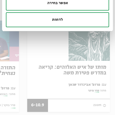
אפשר בחירה
עוד בבית אבי חי
לדחות
מותו של איש האלוהים: קריאה
התורה 
במדרש פטירת משה
נצחית?
עם:
פרופ' אביגדור שנאן
עם:
פרופ' 
מתוך:
סדר בוקר
מתוך:
האופצי
6-10.9
סדר בוקר
ו
zoom