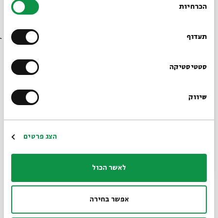
מתוך:
סוף עידן
הכרחיות
הסכמה
רוצים לדעת מה קורה
05.08
ד' | 19:30
בבית אבי חי לפני כולם?
תעדוף
הרשמו לניוזלטר שלנו
סטטיסטיקה
שיווק
*כתובת דוא"ל
הרשמה
הצג פרטים
סוף עידן - מפגש שני
לאשר הכול
מתוך:
סוף עידן
29.07
אפשר בחירה
ד' | 19:30