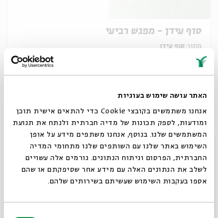
סוף עידן - מפגש רביעי
מתוך:
סוף עידן
12.08
ד' | 19:30
האתר עושה שימוש בעוגיות
אנחנו משתמשים בקובצי Cookie כדי להתאים אישית תוכן
ומודעות, לספק תכונות של מדיה חברתית ולנתח את תנועת
המשתמשים שלנו. בנוסף, אנחנו משתפים מידע על אופן
סגור
השימוש באתר שלנו עם השותפים שלנו מתחומי המדיה
החברתית, הפרסום וניתוח הנתונים. גורמים אלה עשויים
לשלב את הנתונים האלה עם מידע אחר שסיפקתם או שהם
אספו בעקבות השימוש שעשיתם בשירותים שלהם.
סוף עידן - מפגש שלישי
בחירת