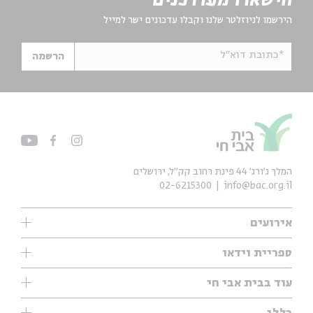
הישארו מעודכנים
הירשמו לניוזלטר שלנו וקבלו עדכונים ישר למייל
*כתובת דוא"ל
הרשמה
המלך ג'ורג' 44 פינת רחוב קק״ל, ירושלים
02-6215300
info@bac.org.il
אירועים
עיון
ספריית וידאו
אנגלית
ילדים
שיעורי בוקר
עוד בבית אבי חי
מוזיקה
מיוחדים
תערוכות
עיון