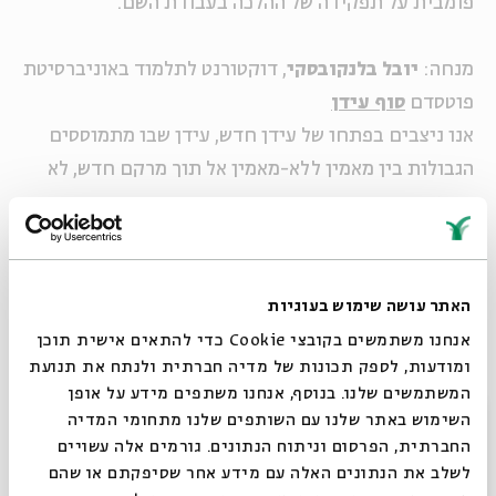
פומבית על תפקידה של ההלכה בעבודת השם.
מנחה:
יובל בלנקובסקי
, דוקטורנט לתלמוד באוניברסיטת
פוטסדם
סוף עידן
אנו ניצבים בפתחו של עידן חדש, עידן שבו מתמוססים
הגבולות בין מאמין ללא-מאמין אל תוך מרקם חדש, לא
נודע.
"סוף עידן" היא סדרה בת חמישה מפגשים, שבה ננסה
לחקור את גל הרוחניות המאפיין את המאה ה-21 ונבדוק
האתר עושה שימוש בעוגיות
את הקשר שלו לתפיסה היהודית: מה הוא מחדד בה ועל
אנחנו משתמשים בקובצי Cookie כדי להתאים אישית תוכן
ומודעות, לספק תכונות של מדיה חברתית ולנתח את תנועת
מה הוא מאיים.
המשתמשים שלנו. בנוסף, אנחנו משתפים מידע על אופן
סגור
השימוש באתר שלנו עם השותפים שלנו מתחומי המדיה
עורך הסדרה:
גיא בירן
החברתית, הפרסום וניתוח הנתונים. גורמים אלה עשויים
לשלב את הנתונים האלה עם מידע אחר שסיפקתם או שהם