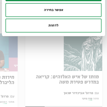
אפשר בחירה
עוד בבית אבי חי
לדחות
מותו של איש האלוהים: קריאה
חירות 
במדרש פטירת משה
הליברל
עם:
פרופ' אביגדור שנאן
עם:
פרופ' 
מתוך:
סדר בוקר
מתוך:
האופצי