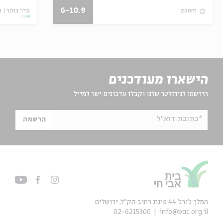
6-10.9
סדר בוקר
ו
zoom
הישארו מעודכנים
הירשמו לניוזלטר שלנו וקבלו עדכונים ישר למייל
*כתובת דוא"ל
הרשמה
המלך ג'ורג' 44 פינת רחוב קק״ל, ירושלים
02-6215300
info@bac.org.il