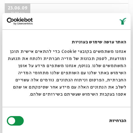
23.06.09
ג' | 21:00
האתר עושה שימוש בעוגיות
אנחנו משתמשים בקובצי Cookie כדי להתאים אישית תוכן
ומודעות, לספק תכונות של מדיה חברתית ולנתח את תנועת
המשתמשים שלנו. בנוסף, אנחנו משתפים מידע על אופן
סגור
השימוש באתר שלנו עם השותפים שלנו מתחומי המדיה
החברתית, הפרסום וניתוח הנתונים. גורמים אלה עשויים
לשלב את הנתונים האלה עם מידע אחר שסיפקתם או שהם
מוסיקה בשני - נאוה תהילה
אספו בעקבות השימוש שעשיתם בשירותים שלהם.
מתוך:
מוסיקה בשני - יוני
16.06.09
בחירת
ג' | 21:00
הכרחיות
הסכמה
רוצים לדעת מה קורה