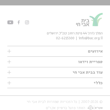
המלך ג'ורג' 44 פינת רחוב קק״ל, ירושלים
02-6215300
info@bac.org.il
אירועים
עיון
ספריית וידאו
אנגלית
ילדים
שיעורי בוקר
עוד בבית אבי חי
מוזיקה
מיוחדים
תערוכות
עיון
כללי
נוער
מיוחדים
מיוחדים
צרו קשר
ספרות ושירה
פודקאסטים מומלצים
ספרות ושירה
אודות
סדרות
כתבות
© 2007-2026 | כל הזכויות שמורות לבית אבי חי
הצהרת נגישות
אירועי עבר
קצה הקרחון
האתר פועל ברשיון אקו״ם
תנאי שימוש והצהרת פרטיות
אירועים בירושלים