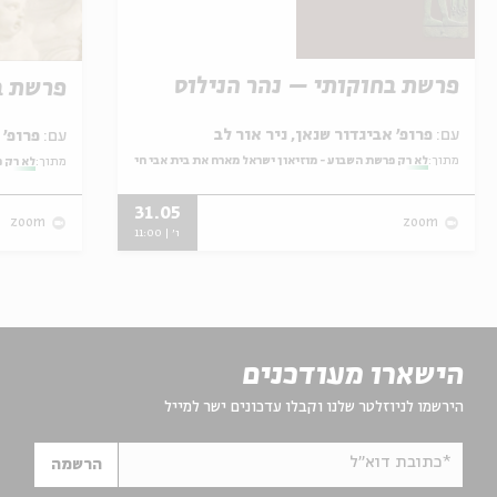
פרשת בחוקותי – נהר הנילוס
פרשת ב
עם:
פרופ' אביגדור שנאן, ניר אור לב
עם:
פרופ' אביגדור שנאן, שלומית שטיינברג
מתוך:
לא רק פרשת השבוע - מוזיאון ישראל מארח את בית אבי חי
מתוך:
לא רק פ
31.05
zoom
zoom
ו' | 11:00
הישארו מעודכנים
הירשמו לניוזלטר שלנו וקבלו עדכונים ישר למייל
*כתובת דוא"ל
הרשמה