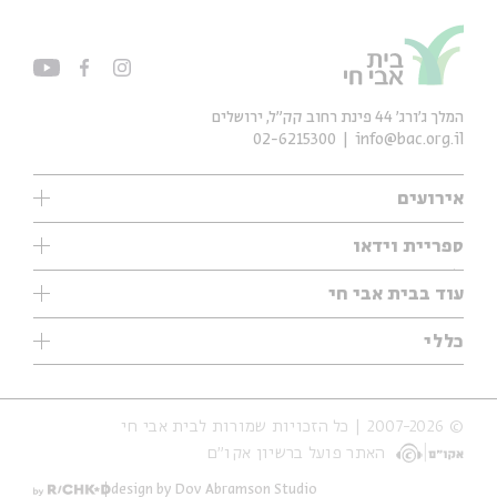
המלך ג'ורג' 44 פינת רחוב קק״ל, ירושלים
02-6215300
info@bac.org.il
אירועים
עיון
ספריית וידאו
אנגלית
ילדים
שיעורי בוקר
עוד בבית אבי חי
מוזיקה
מיוחדים
תערוכות
עיון
כללי
נוער
מיוחדים
מיוחדים
צרו קשר
ספרות ושירה
פודקאסטים מומלצים
ספרות ושירה
אודות
סדרות
כתבות
© 2007-2026 | כל הזכויות שמורות לבית אבי חי
הצהרת נגישות
אירועי עבר
קצה הקרחון
האתר פועל ברשיון אקו״ם
תנאי שימוש והצהרת פרטיות
אירועים בירושלים
על הדרך
חנות
ילדים
design by Dov Abramson Studio
מפלגת המחשבות