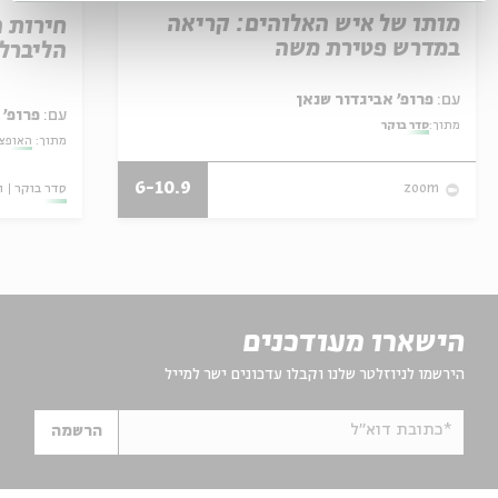
מותו של איש האלוהים: קריאה
חירות 
במדרש פטירת משה
הליברל
עם:
פרופ' אביגדור שנאן
עם:
פרופ' 
מתוך:
סדר בוקר
מתוך:
האופצי
6-10.9
סדר בוקר
ו
zoom
הישארו מעודכנים
הירשמו לניוזלטר שלנו וקבלו עדכונים ישר למייל
*כתובת דוא"ל
הרשמה