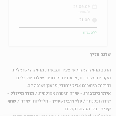
23.06.09
ה
אנגלית
מיוחדי
א' בתמוז
21:00
ללא עלות
שלנה עליך
הרכב מוסיקה אקוסטי צעיר ומבטיח. מוסיקה ישראלית
מקורית משובחת, צבעונית וסוחפת. שילוב של כלים
וקולות היוצרים צליל ייחודי, מרענן ושובה לב.
איתן גינזבורג
- שירה וגיטרה אקוסטית /
מורן מייזלס
-
שירה ופסנתר /
טלי רובינשטיין
- חליליות ושירה /
שחף
קציר
- כלי הקשה וקולות