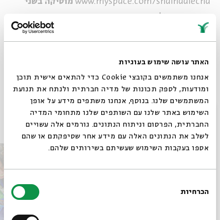
www.myspace.com/shalnaalecha
מוסיקה בשני
מוסיקה ישראלית, מוסיקה יהודית ומה שביניהן.
* מופעי ישיבה
בכל יום שני, בשעה 21:00
האתר עושה שימוש בעוגיות
אנחנו משתמשים בקובצי Cookie כדי להתאים אישית תוכן
שיתוף
הוספה ליומן
הרשמה לאירועים דומים
ומודעות, לספק תכונות של מדיה חברתית ולנתח את תנועת
המשתמשים שלנו. בנוסף, אנחנו משתפים מידע על אופן
סגור
השימוש באתר שלנו עם השותפים שלנו מתחומי המדיה
אירועים נוספים בסדרה
החברתית, הפרסום וניתוח הנתונים. גורמים אלה עשויים
לשלב את הנתונים האלה עם מידע אחר שסיפקתם או שהם
אספו בעקבות השימוש שעשיתם בשירותים שלהם.
בחירת
הכרחיות
הסכמה
רוצים לדעת מה קורה