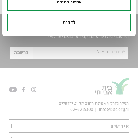
אפשר בחירה
לדחות
הישארו מעודכנים
הירשמו לניוזלטר שלנו וקבלו עדכונים ישר למייל
*כתובת דוא"ל
הרשמה
המלך ג'ורג' 44 פינת רחוב קק״ל, ירושלים
02-6215300
info@bac.org.il
אירועים
עיון