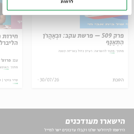
לדחות
פרק 509 – פרשת עקב: וּבְאַהֲרֹן
חירות 
הִתְאַנַּף
הליברל
מתוך:
מקור להשראה: רעיון גדול באריזה קטנה
עם:
פרופ' 
מתוך:
האופצי
הסכת
30/07/26
סדר בוקר
ו
הישארו מעודכנים
הירשמו לניוזלטר שלנו וקבלו עדכונים ישר למייל