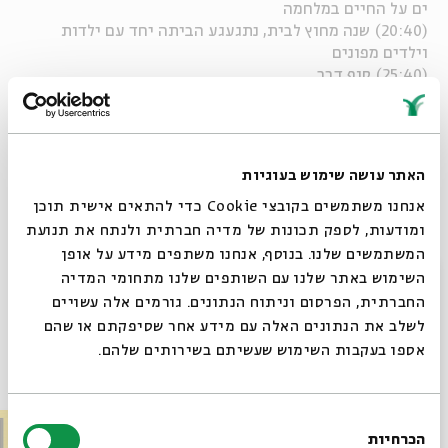
ים על החיים במלחמה
(20:40) שנה מחוץ לבית, נתגעגע הביתה יחד עם ילדות
וילדים מפונים
(25:40) סוף דבר
רוצים לשאול שאלה או להשתתף בפרק הבא? שלחו לנו הודעה
בקישור הבא:
https://bit.ly/Mabat4Kids
האתר עושה שימוש בעוגיות
אנחנו משתמשים בקובצי Cookie כדי להתאים אישית תוכן
ומודעות, לספק תכונות של מדיה חברתית ולנתח את תנועת
המשתמשים שלנו. בנוסף, אנחנו משתפים מידע על אופן
סגור
השימוש באתר שלנו עם השותפים שלנו מתחומי המדיה
Whatsapp
לקבלת עדכונים על פרק חדש ב-
Email
החברתית, הפרסום וניתוח הנתונים. גורמים אלה עשויים
לשלב את הנתונים האלה עם מידע אחר שסיפקתם או שהם
אספו בעקבות השימוש שעשיתם בשירותים שלהם.
פרקים נוספים בסדרה
בחירת
הכרחיות
הסכמה