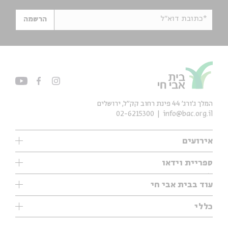
*כתובת דוא"ל
הרשמה
המלך ג'ורג' 44 פינת רחוב קק״ל, ירושלים
02-6215300
info@bac.org.il
אירועים
עיון
ספריית וידאו
אנגלית
ילדים
שיעורי בוקר
עוד בבית אבי חי
מוזיקה
מיוחדים
תערוכות
עיון
כללי
נוער
מיוחדים
מיוחדים
צרו קשר
ספרות ושירה
פודקאסטים מומלצים