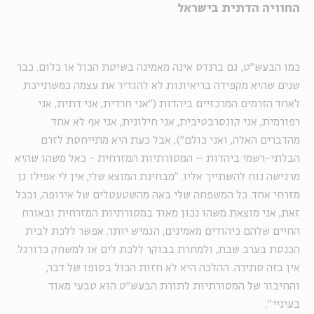
החוויה הדתית בישראל
כמו הבעש"ט, גם ברנדס אינה מאמינה בשיטת הכול או כלום. כבר
שנים שהיא מקפידה בריאיונות לא להגדיר את עצמה כמשתייכת
לאחד הזרמים המרכזיים ביהדות ("אני חרדית, אני דתית, אני
רפורמית, אני קונסרבטיבית, אני חילונית, אני אף לא אחד
מהדברים האלה, ואני כולם"), אבל כעת היא מתייחסת לזרם
הבלתי-רשמי ביהדות – המסורתיות המזרחית - כאל משהו
שהיא
מרגישה נוח להשתייך אליו
. "מבחינת המוצא שלי, אין לי אפילו גן
מזרחי אחד. כל המשפחה שלי באה מהשטעטלים של אירופה, ובכל
זאת, אני מוצאת משהו נכון מאוד במסורתיות המזרחית ובאורח
החיים שלהם כיהודים מאמינים, הגמיש יותר. אפשר ללכת לבית
הכנסת בערב שבת, ולמחרת בבוקר ללכת לים או למשחק כדורגל.
אין בזה סתירה. ההלכה היא לא חזות הכול בסופו של דבר,
והחיבור של המסורתיות לתורת הבעש"ט הוא טבעי מאוד
בעיניי".