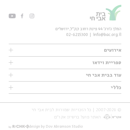
המלך ג'ורג' 44 פינת רחוב קק״ל, ירושלים
02-6215300
info@bac.org.il
אירועים
עיון
ספריית וידאו
אנגלית
ילדים
שיעורי בוקר
עוד בבית אבי חי
מוזיקה
מיוחדים
תערוכות
עיון
כללי
נוער
מיוחדים
מיוחדים
צרו קשר
ספרות ושירה
פודקאסטים מומלצים
ספרות ושירה
אודות
סדרות
כתבות
© 2007-2026 | כל הזכויות שמורות לבית אבי חי
הצהרת נגישות
אירועי עבר
קצה הקרחון
האתר פועל ברשיון אקו״ם
תנאי שימוש והצהרת פרטיות
אירועים בירושלים
על הדרך
חנות
ילדים
design by Dov Abramson Studio
מפלגת המחשבות