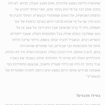
שתוארה הייתה כמעט אלוהית; אדם נשגב ונעלה, קדוש. לא היה
כתוב שום דבר על מי הוא בתור אדם, ואני רציתי להגיע אל
הדמות האנושית, אל האדם שמאחורי הבעש"ט. רציתי להבין מי
הוא היה. אף על פי שהוא מוזכר היום בעיקר כדמות של אור
ושמחה, היה לי ברור מהאופן שבו הוא דיבר על עצב או על
כאב שמדובר באדם שהיה בכל המקומות האלה, שעבר ייסורים
וקשיים רבים. ובשביל להכיר אותו באמת, הייתי צריכה לרדת
איתו אל התהומות הכי שבורים, הכי שחורים שהוא היה
בהם, להבין אותם. והיו הרבה כאלה. ההבנות האלה היו לא-קלות,
והגילויים האלה לא הניחו לי. הזדהיתי איתו, כאבתי את כאביו.
אבל בתוך זה היה גם גילוי מעניין וחשוב, שבעצם החסידות כפי
שאנחנו מכירים אותה היום כמעט אינה דומה לתורה המקורית של
הבעש"ט".
באילו מובנים?