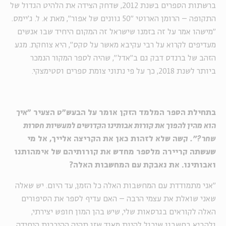
ברשתות הספרים בשנת 2012, שדחק הצידה את הלהיט הגדול של
התקופה – הרומן הארוטי "50 גוונים של אפור", מאת א. ל. ג'יימס.
"מישהו אמר על זה בזמנו שישראל זה המקום היחיד שבו אנשים
מעדיפים לקרוא על רבי עקיבא מאשר על סקס", היא צוחקת. מגע
הזהב של ברנדס דבק גם ב"אדל", שהיה לספר המקור הנמכר
ביותר לשנת 2018, כך על פי נתוני צומת ספרים וסטימצקי.
בתחילת הספר המלמד הזקן אומר על הבעש"ט הצעיר "
איך
הוא מהין להפוך את קורות אבותינו הקדושים למעשיות חסרות
שחר?".
קשה שלא לזהות כאן את הקריצה אלייך, אל מי
שעשתה קריירה מלספר מחדש את קורותיהם של אימהותנו
ואבותינו. את נאבקת עם המחשבות האלה?
"אני מתמודדת עם המחשבות האלה כל הזמן, עד היום. יש שאלה
שאני שואלת את עצמי הרבה – האם עדיף לספר את הסיפורים
האלה לקוראים בגרסאות שלי, שיש בהן המון חופש יצירתי,
ולהביא בחשבון שיכול להיות מאוד שזו תהיה ההיכרות היחידה