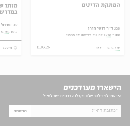
המתקת הדינים
מותו ש
במדרש 
עם:
פרופ' אביגדור שנאן
עם:
ד"ר רועי הורן
מתוך:
סדר בו
מתוך:
הבעל שם טוב: לדיוקנו של מהפכן
סדר בוקר
וידאו
11.03.26
zoom
הישארו מעודכנים
הירשמו לניוזלטר שלנו וקבלו עדכונים ישר למייל
*כתובת דוא"ל
הרשמה