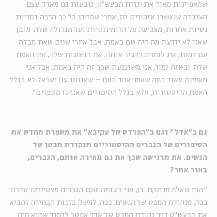
שמאפיינות מאוד את תורת הבעש"ט, נובעות גם מאדל. עצם
העובדה שנשארו אזכורים לה, אחרי שמחקו כל כך הרבה דמויות
נשיות אחרות, מצביעה על הדומיננטיות ועל הגדולה שלה. מובן
שאני לא יודעת מה היה שם באמת, אבל אחרי שנים שאת מבלה
עם דמות, את לומדת להכיר אותה, את הרצונות שלה, את האמת
שלה. וכשזה גמור, אני משוכנעת שכך זה היה באמת. אבל אני
מאמינה מאוד במה שאמר אחד העם – שאנחנו עם ישראל לא בגלל
האמת ההיסטורית, אלא בגלל הסיפורים שאנחנו מספרים".
גם ב"אדל" וגם ב"הפרדס של עקיבא" את מספרת מחדש את
הסיפורים של הגברים ההיסטוריים מנקודת מבטן של
הנשים.
את מרגישה שכך את גם מאירה אותם, הגברים,
באור אחר?
"זאת שאלה מרתקת. כן, אני בטוחה שגם הגברים מצטיירים אחרת
ככה, מנקודת המבט של הנשים. ככה, למשל, בזכות הבחירה להביא
את הבעש"ט דרך נקודת המבט של אדל אפשר ללמוד שהוא היה