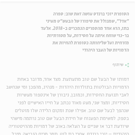
הסופרת יוכי ברנדס עושה זאת שוב: ספרה
"אדל", שמגולל את סיפורו של הבעש"ט מעיני
בתו, הוא אחד מהספרים הנמכרים ב-2018. אלעד
בר-נוי שוחח איתה על חסידות, על מסורתיות
מזרחית ועל שליחותה כסופרת להחיות את
הדמויות של העבר היהודי
שיתוף
דמותו של הבעל שם טוב מתעתעת. מצד אחד, מדובר באחת
הדמויות הבולטות בתולדות היהדות - מנהיג, מהפכן ומי שנחשב
לאבי תנועת החסידות, וכמובן, גיבורן של אינספור מעשיות
חסידיות; ומצד שני, מעט מאוד נכתב על חייו האישיים לפני
שנהפך לבעל שם טוב. אפילו שנת ומקום הלידה שלו מוטלים
בספק. למשימת הפענוח של חידת הבעל שם טוב נרתמה מישהי
שיודעת דבר או שניים על העלאה באוב של דמויות מההיסטוריה
היהודית – יוכי ברנדס. אחרי בת לוט, תמר, מרים הנביאה, מיכל,