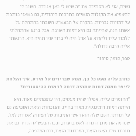
נשית, אני לא מסתירה את זה שיש לי כאן אג'נדה; חשוב לי
להשמיע את הקולות הנשיים בתרבות היהודית, גם כשאני כותבת
על דמויות גבריות. במקרה של הבעש"ט חשבתי בהתחלה על
אשתו חנה, שהייתה גם היא דמות חשובה, אבל ברגע שהתחלתי
ללמוד עליו ולקרוא על אדל, היה לי ברור שזו תהיה היא. הרגשתי
אליה קרבה גדולה".
ספר, סופר, סיפור
כתוב עליה מעט כל כך, ממש שברירים של מידע. איך הצלחת
לייצר ממנה דמות שתהיה דומה לדמות ההיסטורית?
"החומרים עליה, אפילו שהיו מעטים, היו עוצמתיים מאוד. היא
הייתה דמות דומיננטית מאוד בחייו, והנוכחות הזאת השפיעה גם
על תורתו. השם שלה הוא ראשי התיבות של הפסוק 'אש דת למו',
שמדמה את מתן התורה לאש בוערת, וככה הבעש"ט הגדיר גם את
תורתו שלו. האש הזאת, המרדנות הזאת, רוח המהפכה,