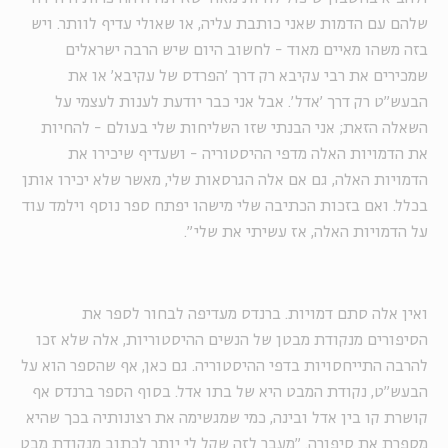
שלהם עם הדמות שאני כותבת עליה, או שאולי עדיף לוותר. ויש
בזה משהו מאיים מאוד - לחשוב היום שיש הרבה ישראלים
שמכירים את רבי עקיבא רק דרך 'הפרדס של עקיבא' או את
הבעש"ט רק דרך 'אדל'. אבל אני כבר יודעת לענות לעצמי על
השאלה הזאת; אני הבנתי שזו השליחות שלי בעולם - להחיות
את הדמויות האלה מדפי ההיסטוריה - ושעדיף שיכירו את
הדמויות האלה, גם אם אלה הגרסאות שלי, מאשר שלא יכירו אותן
בכלל. ואם בזכות הכתיבה שלי מישהו יפתח ספר נוסף וילמד עוד
על הדמויות האלה, אז עשיתי את שלי".
ואין אלה סתם דמויות. ברנדס מעדיפה לבחור לספר את
הסיפורים מנקודת מבטן של הנשים ההיסטוריות, אלה שלא זכו
להרבה התייחסויות בדפי ההיסטוריה. גם כאן, אף שהספר הוא על
הבעש"ט, נקודת המבט היא של בתו אדל. בסוף הספר ברנדס אף
קושרת קו בין אדל ובינה, כמי שמגשימה את רצונותיה בכך שהיא
מספרת את סיפורה. "מעבר לזה שקל לי יותר לכתוב מנקודת מבט