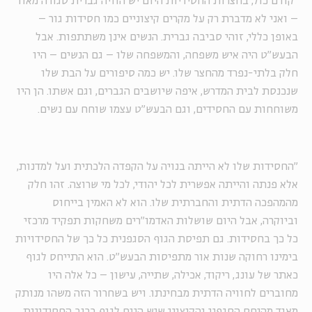
"קודם כול, בחצרות החסידיות היום יש הוויה גברית סגורה מאוד
– ואני לא מדברת רק על מקרים קיצוניים כמו חסידות גור –
באופן כללי, זוהי סביבה גברית. הנשים אינן משתתפות. אבל
הבעש"ט היה איש משפחה, והמשפחה שלו – גם הנשים – היו
חלק בלתי-נפרד מהחצר שלו. יש כמה סיפורים על הבת שלו
שנכנסת לבית המדרש, איפה שיושבים הגברים, וגם אשתו. הן היו
משוחחות עם החסידים, וגם הבעש"ט עצמו שוחח עם נשים.
"החסידות שלו לא הייתה בנויה על הקפדה הלכתית ועל למדנות,
אלא פנתה והייתה אפשרית לכל יהודי, לכל מי שרוצה. זהו חלק
מהמהפכה הדתית והחברתית שלו. הוא לא האמין בייחוס
וביוקרה, אבל היום שושלות האדמו"רים משחקות תפקיד מרכזי
כל כך בחסידות. גם תפיסת הגוף הסגפנית כל כך של החסידויות
בימינו רחוקה שנות אור מתפיסות הבעש"ט. הוא התייחס לגוף
כאתר של עונג, ריקוד, אכילה, שתייה, עישון – כל אלה היו
מחוברים לחוויה הדתית מבחינתו. ויש בשחרור הזה משהו מנותק
מאוד מהיחס הסגפני והקיצוני שיש היום לגוף ברוב החסידויות.