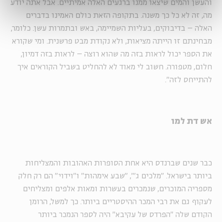
והעשן והמים שיצאו ממנו ברגעים האלה אמיתיים. אבל אתה יודע
מה, זה לא כל כך משנה. בתקופה הזאת כולם האמינו בדברים
האלה – בדיבוקים, בעליות השמיימה, באש ובתמרות עשן. כלומר,
מבחינתם זו הייתה מציאות, ולא נקודת מבט פרשנית. ומי שקורא
את הספר יכול לראות בזה מה שהוא רוצה – לראות בזה דמיון,
חלום, מטפורה. חשוב לי מאוד לא להחליט בשביל הקוראים איך
להתייחס לזה".
אש דת למו
כבר שנים שברנדס היא אחת הסופרות האהובות והמצליחות
ביותר בישראל. "מלכים ג'", "שבע אימהות" ו"וידוי" הם רק חלק
מספריה המוכרים, שנמכרים בעשרות ומאות אלפים ומצליחים
לעקוף גם את רבי המכר ההיסטריים ביותר. כך למשל, הרומן
הקודם שלה "הפרדס של עקיבא" היה לספר הנמכר ביותר