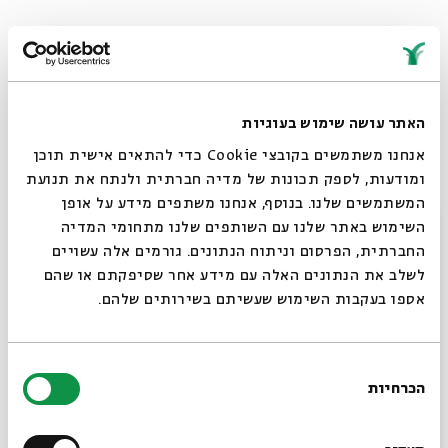
מבחינתך, היום האופציה המסורתית היא פתרון טוב למי
שמתקשים למצוא את עצמם בחברה הדתית?
האתר עושה שימוש בעוגיות
"בהחלט, ואני אגיד לך אפילו יותר – אני חושבת שרוב הציבור
אנחנו משתמשים בקובצי Cookie כדי להתאים אישית תוכן
היהודי בישראל כבר משתייך בצורה כזאת או אחרת למסורתיות.
ומודעות, לספק תכונות של מדיה חברתית ולנתח את תנועת
גם הצעירים. הרוב הגדול מאמין. הוא מרגיש קרבה למסורת, וגם
המשתמשים שלנו. בנוסף, אנחנו משתפים מידע על אופן
אם הוא לא שומר הלכה, הוא מוצא לעצמו את הדרך שלו לחוות
סגור
השימוש באתר שלנו עם השותפים שלנו מתחומי המדיה
חיים יהודיים. החברה הולכת לשם גם ככה".
החברתית, הפרסום וניתוח הנתונים. גורמים אלה עשויים
לשלב את הנתונים האלה עם מידע אחר שסיפקתם או שהם
אספו בעקבות השימוש שעשיתם בשירותים שלהם.
ומה בכל זאת אפשר להביא מתורת הבעש"ט לחברה
הישראלית?
בחירת
"יש הרבה. קודם כול הפתיחות והקבלה. לא פוסלים או מחרימים
הכרחיות
הסכמה
רוצים לדעת מה קורה
מישהו משום סיבה: רפורמים, הומואים - כולם שייכים. הדבר
השני, והחשוב גם הוא, הוא החוויה היהודית, שהיום, בגלל הרבה