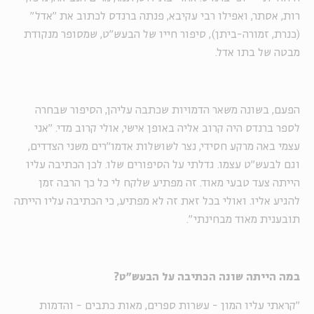
רות, אסתר, ואפילו רבי עקיבא, פנתה ברנדס לכתוב את "אדל"
(כנרת, זמורה-ביתן), סיפור חייו של הבעש"ט, שמסופר מנקודת
מבטה של בתו אדל.
הפעם, בשונה משאר הדמויות שכתבה עליהן, הסיפור שבחרה
לספר ברנדס היה קרוב אליה באופן אישי, אולי קרוב מדי. "אני
עצמי באה מרקע חסידי, נצר לשושלות אדמו"רים משני הצדדים,
וגם לבעש"ט עצמו. גדלתי על הסיפורים שלו. לכן הכתיבה עליו
הייתה צעד טבעי מאוד. זה מפתיע שלקח לי כל כך הרבה זמן
להגיע אליו. ואולי בכל זאת זה לא מפתיע, כי הכתיבה עליו הייתה
תובענית מאוד מבחינתי".
במה הייתה שונה הכתיבה על הבעש"ט?
"קראתי עליו המון - עשרות ספרים, מאות כתבים - והדמות