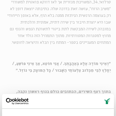
סרלואי, 34, המשויכת מגזרית אך לאו דווקא פואטית למשוררי
"משיב הרוח", עושה זאת בדרכה שלה. כתיבתה יוצאת דופן לא
רק בעוצמה הרגשית הניתזת ממנה בלא הרף, אלא באופן הייחודי
שבו היא יוצרת חיבור בין שירה דתית, אמונית והלכתית
במובהק לשירה המבקשת לתת ביטוי לתשוקת הנפש והגוף גם
מחוץ למסגרות המסורתיות. מתוך התמהיל הזה נולד אחד
המתחים המעניינים בספר- המתח בין הכלא והיציאה לחופשי.
"וְאֵינִי מוֹדֶה אֶלָּא בְּאַהֲבָתְךָ. / אֲנִי חוֹטֵא, אַךְ אֵינִי פּוֹשֵׁעַ, /
יֵחָלֵץ לִבִּי מִכְּלוּב צַלְעוֹתַי הַשָּׁבוּר / כָּל הַמּוּצָק בִּי נוֹזֵל."
בתוך רצף השירים, הכתובים כולם בגוף ראשון נקבה,
מופיע השער "שירים מחצר הכלא". זהו שער שעוסק בתיאור
חוויה קונקרטית של אסיר בצינוק, ועוד מעיניים של גבר.
למה העיסוק בנושא הזה, ודווקא בלשון זכר?