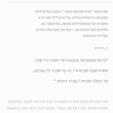
את הספר "סכין שלופה האור" כתבה בכל סרלואי
בתקופה דרמטית בחייה. בריאיון לילי שנר היא
מספרת על ההתמודדות הקשה, על הקשר עם
אלוהים ועל האימהות - ועל איך שכל אלה נכרכו
בשיריה החדשים
שיתוף
"הַיּוֹם הִתְאַבַּדְתִּי בְּצִבְעוֹנִים/ וְשׁוּב יָרַד שֶׁלֶג.
שִׁשִּׁים שֶׁקֶל לִפְרָחִים / זֶה כָּל שֶׁהָיָה לִי בָּאַרְנָק,
עַל הֶחָלָב וִתַּרְתִּי / עֲבוּר הַדְּבַשׁ."
את השורות האלה בחרה המשוררת בַּכֹּל סרלואי להציב בפתיחת
ספרה החדש, "סכין שלופה האור", שיצא לפני כחצי שנה בהוצאת