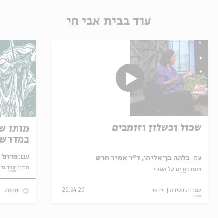
עוד בבית אבי חי
שכול וכשלון וזומבים
מותו ש
במדרש 
עם:
פרופ' אביגדור שנאן
עם:
בלהה בן־אליהו, ד"ר אמיר חרש
מתוך:
סדר בו
מתוך:
חיים על המדף
ספרות ושירה
וידאו
26.04.26
zoom