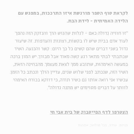
לקראת סוף הספר מורגשת איזו התרככות, במפגש עם
הלידה האמיתית - לידת הבת.
"זו חוויה גדולה כאם - לגלות שהגוש הרך והנזקק הזה נהפך
לעוד אדם בבית שיש לו בקשות, רצונות והעדפות. זה שיעור
גדול בשני דברים שהם קשים כל כך היום: קשר והכנעה. השיר
שכתבתי לבתי מתאר רגע קשה מאוד אבל מבורך. יש המון ברכה
במעשה האימהוּת, שתובע ממךְ לצאת מעצמך. מהבחינה הזאת,
השיר הזה, שנכתב לפני שלוש שנים, עדיין הולך ונכתב כל הזמן.
עכשיו אני רואה אותו גם כשיר תודה, כי דווקא בכורח האימהי
לוותר על דברים מסוימים יש מתנה גדולה".
הצטרפו לדף הפייסבוק של בית אבי חי
תגיות:
שירה
בכל סרלואי
אמהות