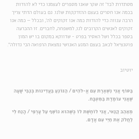
מסתדרת לבד' זה שקר שאנו מספרים לעצמנו כדי לא להודות
בכמה אנו חסרים בעצם ההזדקקות שלנו. גם בעולם הדתי צריך
הרבה ענווה כדי להודות כמה אנו זקוקים לה', ובכלל – כמה אנו
זקוקים לאנשים הקרובים לנו, למשפחה, לחברים. זו ההכרעה
בספר בכלל ושל האסיר בפרט - שדווקא במקום בו יש המון
פוטנציאל לכאב בעצם המגע האנושי נמצאת הרפואה הכי גדולה".
יוטיוב
בַּסּוֹף אֲנִי נִשְׁאֶרֶת עִם אֱ-לֹהִים / הַנּוֹגֵעַ בַּעֲדִינוּת בְּגַבִּי שָׁעָה
שֶׁאֲנִי עוֹמֶדֶת בַּמִּטְבָּח.
מְאַהֵב קַנַּאי, אֲנִי לוֹחֶשֶׁת לוֹ כְּשֶׁהוּא נוֹשֵׁף עַל עָרְפִּי / הָנַח לִי
לַחֲלֹק אֶת חַיַּי עִם אָדָם.