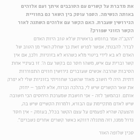
את מדברת על קשרים עם הסובבים איתך ועם אלוהים
באותה הנשימה. הספר עוסק בין השאר גם בחוויית
הגירושין שעברת. האם הקשר עם אלוהים השתנה לאור
הקשר הזוגי שפורק?
"הקב"ה אמר בחומש בראשית ש'לא טוב היות האדם
לבדו'. להבנתי, אפשר לפרש זאת כך שחלק הארי מן הטוב של
האדם לא בא לידי ביטוי מלא כשהוא לא בזוגיות. ולכן, אם אין
קשר וברית עם איש, משהו חסר גם בקשר עם ה'. זו בעיניי אחת
הסיבות שהרבה אנשים שעוברים גירושין חווים התפוררות
דתית. היה לי חשוב מאוד שהשבר שחוויתי בזוגיות שלי לא יפרק
את שאר הקשרים שיש לי, בהלכה וברוח, אלא להפך – יחזק
אותם. ובהמשך לזה - אני חושבת שמערכת היחסים הכי חשובה
שיש לאדם מתקיימת עם הבורא, ולמרות הקשיים שיש בה,
והצעקה שהיא לפעמים על עצם הקשר בכלל, בעומק - אין חסד
גדול ממנו, וזה מתגלה דווקא כאשר קשרים אחרים נשברים".
סכין שלופה האור