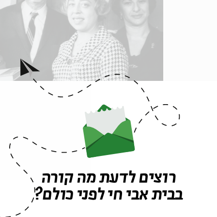
בשביס זינגר והמאהבות... סליחה, מתרגמות (מתוך המוזות של יצחק בשביס זינגר)
גלאי מספר כי כשהחל לקרוא את כתביו, שם לב שבכל א
לדעת מה עומד מאחורי זה, וכך הגיע הרעיון לסרט. בעק
רוצים לדעת מה קורה
מהמתרגמות הפכו את התרגום למקצוע העיקרי שלהן וחל
בבית אבי חי לפני כולם?
בעצמן". בצר מעיד כי לא היה קל לשכנע אותן להתראיין
היותר פיקנטיים שעולה מהפרויקט הוא שהמתרגמות לא הכ