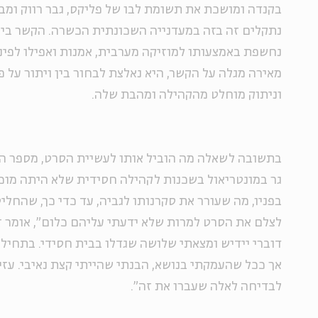
בקנדה ומושכת את תשומת לבו של פליקס, גבר רווק ומב
נתקלים זה בזה במעדנייה השכונתית הכשרה. הקשר בינ
נחשפת באמצעותו למוזיקה מערבית, אמנות ואפילו לפינ
מאירה מגלה על הקשר, היא נאלצת לבחור בין ויתור על פ
וניתוק מוחלט מהקהילה ומהבת שלה.
בתשובה לשאלה מה הוביל אותו לעשיית הסרט, מספר הבמ
גר במונטריאול בשכנות לקהילה חסידית שלא היתה מוכ
בפניו, מה שעורר את סקרנותו לגביה, עד כדי כך, שהחל
לצלם את הסרט למרות שלא ידעתי עליהם כלום", אומר ז
דוברי יידיש ומצאתי שלושה שגדלו בבית חסידי. בתחילה
אך ככל שהעמקתי בנושא, הבנתי שהייתי קצת נאיבי. עז
לבדיחה לאלה שעברו את זה".