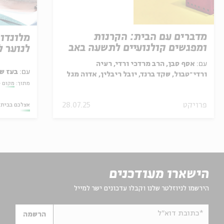
מדברים עם הבית: הקרנות
מלונדון
ומפגשים קולנועיים לתשעה באב
לנוער לח
עם:
אסף סבן, הרב מרדכי ורדי, רעיה
עם:
בעז ש
ורדי־טבול, שקד ברנד, יובל ריבלין, אדוה מגל
מתוך:
מקום -
כהן
פרויקט
28.07.25
אצלכם בבית
הישארו מעודכנים
הירשמו לניוזלטר שלנו וקבלו עדכונים ישר למייל
*כתובת דוא"ל
הרשמה