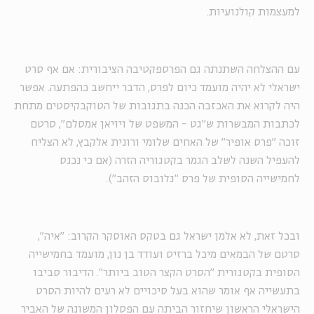
למעצמות קולנועיות.
עם ההצלחה השתנתה גם הפרספקטיבה הציבורית: אם אף סרט
ישראלי לא יהיה מועמד כיום לפרס, הדבר ייחשב כהפתעה. אפשר
היה לקרוא את האכזבה הכנה בתגובות של הטוקבקיסטים מתחת
לכתבות המבשרות ש"גט - המשפט של ויויאן אמסלם", סרטם
זוכה "פרס אופיר" של האחים שלומי ורונית אלקבץ, לא הצליח
להעפיל השנה לשלב הגמר בקטגוריה הזרה (אם כי נכנס
לחמישייה הסופית של פרס "גלובוס הזהב").
ובכל זאת, לא אלמן ישראל גם בטקס האוסקר הקרוב: "איה",
סרטם של הבמאים מיכל ברזיס ועודד בן נון, מועמד בחמישייה
הסופית בקטגורית "הסרט הקצר הטוב ביותר". הדיבור סביבו
בתעשייה אף אומר שהוא בעל סיכויים לא רעים להיות הסרט
הישראלי הראשון שיחזור הביתה עם הפסלון המשונה של האביר