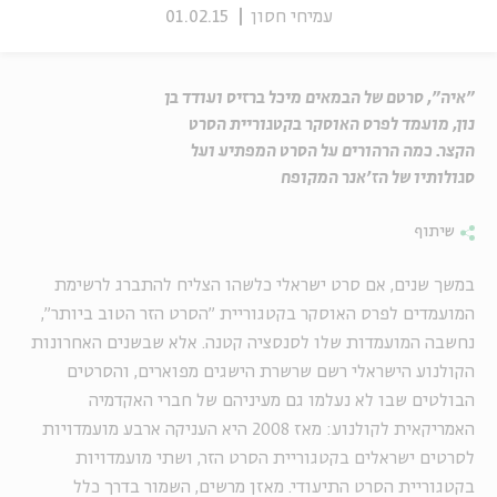
עמיחי חסון
01.02.15
"איה", סרטם של הבמאים מיכל ברזיס ועודד בן
נון, מועמד לפרס האוסקר בקטגוריית הסרט
הקצר. כמה הרהורים על הסרט המפתיע ועל
סגולותיו של הז'אנר המקופח
שיתוף
במשך שנים, אם סרט ישראלי כלשהו הצליח להתברג לרשימת
המועמדים לפרס האוסקר בקטגוריית "הסרט הזר הטוב ביותר",
נחשבה המועמדות שלו לסנסציה קטנה. אלא שבשנים האחרונות
הקולנוע הישראלי רשם שרשרת הישגים מפוארים, והסרטים
הבולטים שבו לא נעלמו גם מעיניהם של חברי האקדמיה
האמריקאית לקולנוע: מאז 2008 היא העניקה ארבע מועמדויות
לסרטים ישראלים בקטגוריית הסרט הזר, ושתי מועמדויות
בקטגוריית הסרט התיעודי. מאזן מרשים, השמור בדרך כלל