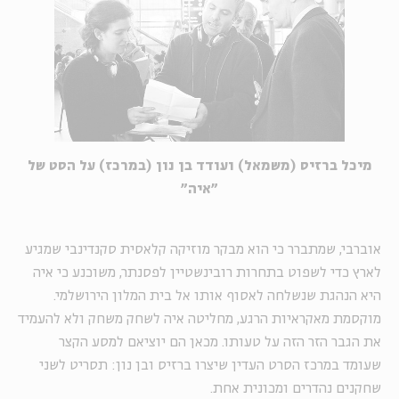
מיכל ברזיס (משמאל) ועודד בן נון (במרכז) על הסט של
"איה"
אוברבי, שמתברר כי הוא מבקר מוזיקה קלאסית סקנדינבי שמגיע
לארץ כדי לשפוט בתחרות רובינשטיין לפסנתר, משוכנע כי איה
היא הנהגת שנשלחה לאסוף אותו אל בית המלון הירושלמי.
מוקסמת מאקראיות הרגע, מחליטה איה לשחק משחק ולא להעמיד
את הגבר הזר הזה על טעותו. מכאן הם יוציאם למסע הקצר
שעומד במרכז הסרט העדין שיצרו ברזיס ובן נון: תסריט לשני
שחקנים נהדרים ומכונית אחת.