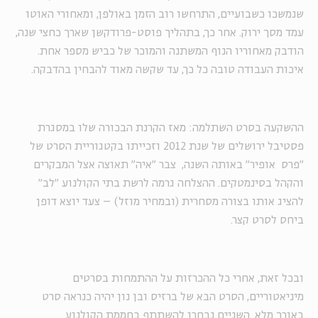
שנמשכו כשבועיים, התרחשו רוב הזמן באולפן, ומאחורי האוטו
עמד מסך ירוק. אחר כך, בתהליך פוסט-פרודקשן שארך כחצי שנה,
הודבק מאחוריו הנוף המשתנה והמוכר של כביש מספר אחת.
איכות העבודה טובה כל כך, עד שקשה מאוד להבחין בהדבקה.
ההשקעה בסרט השתלמה: מאז הקרנת הבכורה שלו במסגרת
פסטיבל ירושלים של שנת 2012 וזכייתו בקטגוריית הסרט של
"פרס אופיר" באותה השנה, צבר "איה" תאוצה אצל המבקרים
והקהל בסינמטקים. ההצלחה גרמה לרשת בתי הקולנוע "לב"
להציג אותו בצורה מסחרית (ובמחיר מוזל) – צעד יוצא דופן
ביחס לסרט קצר.
ובכל זאת, אחרי כל ההכרזות על ההתמחות בסרטים
מיניאטוריים, הסרט הבא של ברזיס ובן נון יהיה כנראה סרט
באורך מלא. השניים נבחרו להשתתף בחממת הקולנוע