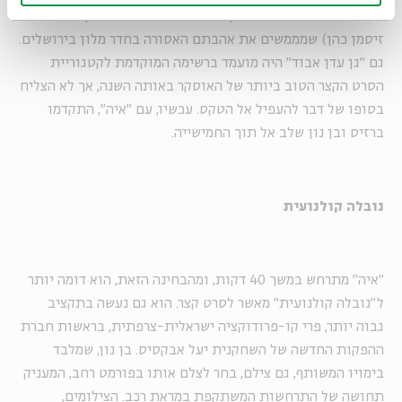
גבר חרדי ואישה מוסלמית (בני הזוג בחיים מוריס כהן ורותם
זיסמן כהן) שמממשים את אהבתם האסורה בחדר מלון בירושלים.
גם "גן עדן אבוד" היה מועמד ברשימה המוקדמת לקטגוריית
הסרט הקצר הטוב ביותר של האוסקר באותה השנה, אך לא הצליח
בסופו של דבר להעפיל אל הטקס. עכשיו, עם "איה", התקדמו
ברזיס ובן נון שלב אל תוך החמישייה.
נובלה קולנועית
"איה" מתרחש במשך 40 דקות, ומהבחינה הזאת, הוא דומה יותר
ל"נובלה קולנועית" מאשר לסרט קצר. הוא גם נעשה בתקציב
גבוה יותר, פרי קו-פרודוקציה ישראלית-צרפתית, בראשות חברת
ההפקות החדשה של השחקנית יעל אבקסיס. בן נון, שמלבד
בימויו המשותף, גם צילם, בחר לצלם אותו בפורמט רחב, המעניק
תחושה של התרחשות המשתקפת במראת רכב. הצילומים,