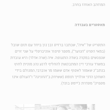
המוזהב האוחז בחרב.
מאסטרים בעבודה
התסריט של "איה", שכתבו ברזיס ובן נון ביחד עם תום שובל
(במאי הסרט "הנוער"), מספר סיפור אוניברסלי על שני זרים
שנפגשים במקרה בשדה התעופה. איה (שרה אדלר) היא עובדת
במשרד עורכי דין המתבקשת להחליף לרגע נהג מונית לחוץ
בנתב"ג שאמור לאסוף אדם ששמו מר אוברבי, המגולם בידי
השחקן הדני אולריך תומס (ששיחק ב"החגיגה" ו"העולם אינו
מספיק" מסדרת ג'יימס בונד).