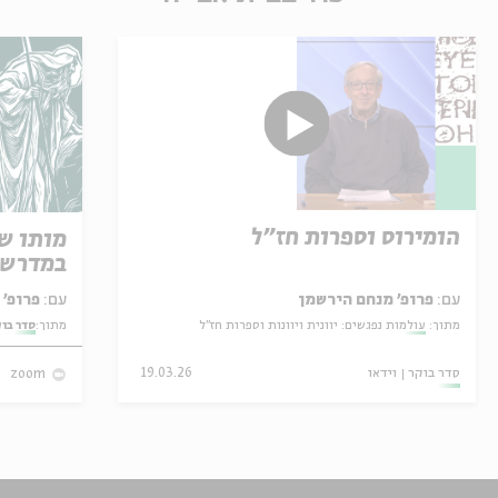
הומירוס וספרות חז"ל
מותו ש
במדרש 
עם:
פרופ' מנחם הירשמן
עם:
פרופ' אביגדור שנאן
מתוך:
עולמות נפגשים: יוונית ויוונות וספרות חז"ל
מתוך:
סדר בו
סדר בוקר
וידאו
19.03.26
zoom