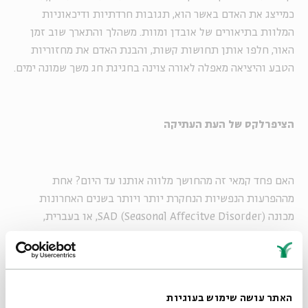
כמייצג את האדם באשר הוא, תגובות חרדתיות ודיכאוניות
המלוות בתיאורים של אובדן ומוות. משהלך והתארך שוב זמן
האור, חלפו אותן תחושות קשות, והבנת האדם את מחזוריות
הטבע והיציאה מאפלה לאורה צוינה בחגיגת חג משך שמונה ימים.
הציפרלקס של העת העתיקה
האם פחד קמאי זה מהחושך מלווה אותנו עד היום? אחת
מההפרעות הנפשיות הנחקרת יותר ויותר בשנים האחרונות
מכונה (SAD (Seasonal Affecitve Disorder, או בעברית,
הפרעת מצב רוח עונתית. מדובר בדיכאון הפוקד אנשים
בתקופות החורף, וזה כלה בדרך כלל עם בוא האביב. הסיבות
לתופעה קשורות במיעוט שעות האור ובעוצמתו בעונות הקרות,
וזו היא גם הסיבה שמבחינה גיאוגרפית, שכיחות הדיכאון
האתר עושה שימוש בעוגיות
העונתי הולכת וגדלה ככל שמתרחקים מקו המשווה ומשך זמן