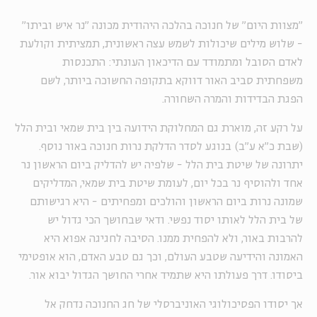
״מצוות היום״ של חנוכה בהלכה היהודית מכונה ״נר איש וביתו״
- שלוש מילים שיכולות לשמש עצה ראשונית, תמציתית וקולעת
לאדם הסובל ומתמודד עם הדיכאון העונתי: התכנסות
משפחתית סביב האור דווקא בתקופה החשוכה ביותר, לשם
הפגת הבדידות והמרה השחורה.
על רקע זה, מוארת גם המחלוקת הידועה בין בית שמאי ובית הלל
(שבת כ״א ע״ב) בנוגע לסדר הדלקת נרות חנוכה באור נוסף.
יתרונה של שיטת בית הלל - שלפיה יש להדליק ביום הראשון נר
אחד ולהוסיף נר בכל יום, לעומת שיטת בית שמאי, המדליקים
שמונה נרות ביום הראשון והולכים ומפחיתים - היא רגישותם
של בית הלל לאותו יסוד נפשי. ודאי שבחושך הכי גדול יש
להרבות באור, ולא להפחית ממנו. הסיבה לחגיגה אפוא היא
האמונה והידיעה שטבע העולם, וכך גם טבע האדם, הוא אופטימי
ביסודו. דרך פעולתו היא שתמיד אחרי החושך הגדול יבוא אור.
אך יסודו הפסיכולוגי האוניברסלי של חג החנוכה נדחק אל