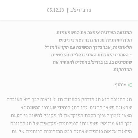
בן ברדיצ'ב
05.12.18
התנועה הציונית אימצה את המשמעויות
הפוליטיות של חג החנוכה לצורכי גיבוש
הלאומיות, אבל בדרך המשיכה עם הקו של חז"ל
- הסתרת היסודות האוניברסליים והנפשיים
שטמונים בו. בן ברדיצ'ב החליט להפסיק את
ההדחקות
שיתוף
חג החנוכה הוא חג מודחק בספרות חז״ל, וראיה לכך היא העובדה
שבשונה משאר החגים, זהו החג היחידי
שעורכי המשנה לא
מצאו לנכון לערוך מסכת המוקדשת לו. מקובל לחשוב כי הטעם
לכך הוא פוליטי: משמעותו הפולחנית-מקדשית של חג החנוכה
מייצגת אליטה כוהנית שאחזה בכס המנהיגות הרוחנית של עם