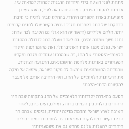
מתחת לפני השטח בידי היהדות הרבנית לפחות למראית עין.
עדויות למקורו העתיק, כאגדה שהובאה לעיל, כמעט שאינן
מופיעות בארון הספרים היהודי. בהחלט סביר להניח כי סיבת
הדחקתו של החג בספרות חז״ל נעוצה בקשר שלו לחגים קדומים
יותר, חלקם אליליים (הקשר זה הוא אולי גם הסיבה לכך שהחג
נחגג משך שמונה ימים). גם לאחר שעלה החג לגדולה במסורת
ישראל, נעלם ממנו אופיו האוניברסלי, ואת מקומו תפס היסוד
הלאומי-היסטורי של החג, זה שבמרכזו עומדים מזבח ומקדש
המעוטרים באותות מלחמת החשמונאים. התנועה הציונית,
שהמדינה החשמונאית שימשה לה מקור השראה, אימצה אל חיקה
את הרעיונות הלאומיים של החג, ואף הרחיבה אותם אל מעבר
להקשרם הדתי-הלכתי.
הטעם בהאדרת יסודותיו הלאומיים של החג בתקופה שבה חיו
היהודים בגלות בין העמים ברורה. ואולם, האם כיום, לאחר
השיבה לארץ ישראל והקמת מדינה יהודית, ובימים שבהם הר
הבית נקשר במחלוקות המגיעות עד לשפיכות דמים, יכולים
היהודים להעלות על נס מחדש גם את משמעויותיו