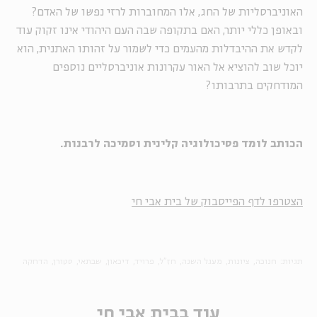
האוניברסליות של החג, אלו המחוברות לרזי נפשו של האדם?
ובאופן כללי יותר, האם בתקופה שבה העם היהודי אינו זקוק עוד
לקדש את ההיבדלות מהעמים כדי לשמור על זהותו האתנית, הוא
יוכל שוב להוציא אל האור עקרונות אוניברסליים נוספים
המודחקים בתרבותו?
הכותב לומד פסיכולוגיה קלינית וסמיכה לרבנות.
הצטרפו לדף הפייסבוק של בית אבי חי
תגיות:
חנוכה
ציונות
מעגל השנה
חז"ל
פרויד
דיכאון
שבתאי
סטורן
הדחקה
עוד בבית אבי חי