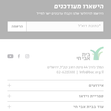
הישארו מעודכנים
הירשמו לניוזלטר שלנו וקבלו עדכונים ישר למייל
*כתובת דוא"ל
הרשמה
המלך ג'ורג' 44 פינת רחוב קק״ל, ירושלים
02-6215300
info@bac.org.il
אירועים
עיון
ספריית וידאו
אנגלית
ילדים
שיעורי בוקר
עוד בבית אבי חי
מוזיקה