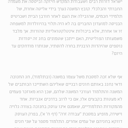
ישראל דורות רבים ושעבודת המקדש חיזקה וביססה את מעמדה
החברתי והכלכלי. קובץ המשנה נערך בידי אליטה אחרת, של
תלמידי חכמים, שהובילה את העם לאחר חורבן הבית ושכרטיס
הכניסה למועדון החברים בה לא היה תלוי בהיוולדות למשפחה
זו או אחרת, אלא ביכולות אינטלקטואליות טהורות. אך מלבד
משמעותו הפוליטית, האם ייתכן שטמונים בחג זה יסודות
נוספים שהיהדות הרבנית בחרה להסתיר, שנותרו מודחקים עד
היום?
אף שלא זכה למסכת משל עצמו במשנה (ובתלמוד), חג החנוכה
ודאי נחגג באותם חוגים רבניים שאליהם השתייכו הכותבים של
המשנה והתלמוד ועורכי המשנה שלהם, שכן הוא מאוזכר פעמים
לא מעטות בקבצים אלו, אם כי לרוב בדרכים אגביות. אחד
מהמקורות התלמודיים, שאמנם אינו עוסק בחנוכה בצורה גלויה
וישירה, מופיע במסכת ״עבודה זרה״ (דף ח׳ א׳), בפרק העוסק
דווקא בחגיהם של עמים אחרים. התלמוד מספר על שני חגים