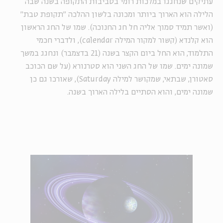
עתיקים שנחגגו במלכות רומי בסביבות התקופה בשנה שבה
הלילה הוא הארוך ביותר ומכונה בלשון ההלכה ״תקופת טבת״
(ואשר תמיד סמוך אליה חל חג החנוכה). שמו של החג הראשון
הוא קלנדא (קשור למקור המילה calendar), ולדברי חכמי
התלמוד, הוא החל ביום הקצר בשנה (21 בדצמבר) ונחגג במשך
שמונה ימים. שמו של החג השני הוא סטרנורא (על שם הכוכב
סאטורן, שבתאי, שמקושר למילה Saturday), שאורכו גם כן
שמונה ימים, והוא הסתיים בלילה הארוך בשנה.