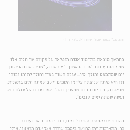
חוגגים ב"תקופת טבת". סטורן (Thinkstock)
בהמשך מובאת בתלמוד אגדה מופלאה על מקורם של חגים אלו
שמייחסת אותם לאדם הראשון. לפי האגדה, ״שראה אדם הראשון
יום שמתמעט והולך אמר... עולם חשוך בעדי וחוזר לתוהו ובוהו
וזו היא מיתה שנקנסה עלי מן השמים וישב שמונה ימים בתענית.
שראה תקופת טבת ויום שמאריך והולך אמר מנהגו של עולם הוא
ועשה שמונה ימים טובים״.
במונחי ארכיטיפים פסיכולוגיים, ניתן להסביר את האגדה
כך: התארכות זמן החושך ביממה עוררה אצל אדם הראשון, אולי