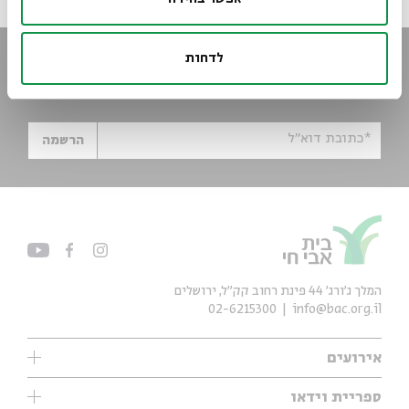
לדחות
הישארו מעודכנים
הירשמו לניוזלטר שלנו וקבלו עדכונים ישר למייל
*כתובת דוא"ל
הרשמה
המלך ג'ורג' 44 פינת רחוב קק״ל, ירושלים
02-6215300
info@bac.org.il
אירועים
עיון
ספריית וידאו
אנגלית