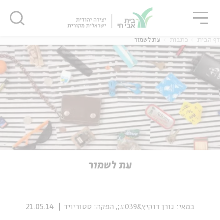
גור
סגור
סגור
דף הבית
כתבות
עת לשמור
ה
אנגלית
נוער
ה
אנגלית
מיוחדי
עת לשמור
במאי: גורן דוקיץ&#039;, הפקה: סטוריויד
21.05.14