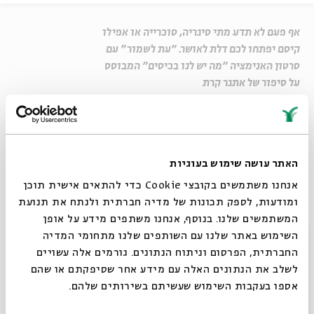
אף פעם לא תדע מתי סיגריה, סוכרייה או אפילו
קיסם יפתחו לכם דלת לאושר. "עת לשמור" עם
סרטון האנימציה "מה יש לנו בכיסים" המבוסס
על סיפור של אתגר קרת
שיתוף
האתר עושה שימוש בעוגיות
הפקה: סטוריויד, מיסודם של אתגר קרת ודב אלפון
אנחנו משתמשים בקובצי Cookie כדי להתאים אישית תוכן
ומודעות, לספק תכונות של מדיה חברתית ולנתח את תנועת
רות דולורס וייס חושבת ש"עת להשליך"
המשתמשים שלנו. בנוסף, אנחנו משתפים מידע על אופן
הצטרפו לדף הפייסבוק של בית אבי חי
סגור
השימוש באתר שלנו עם השותפים שלנו מתחומי המדיה
החברתית, הפרסום וניתוח הנתונים. גורמים אלה עשויים
תגיות:
שבועות
אתגר קרת
עיתים
לכל זמן
לכל עת
עת לשמור
לשלב את הנתונים האלה עם מידע אחר שסיפקתם או שהם
מה יש לנו בכיסים
אספו בעקבות השימוש שעשיתם בשירותים שלהם.