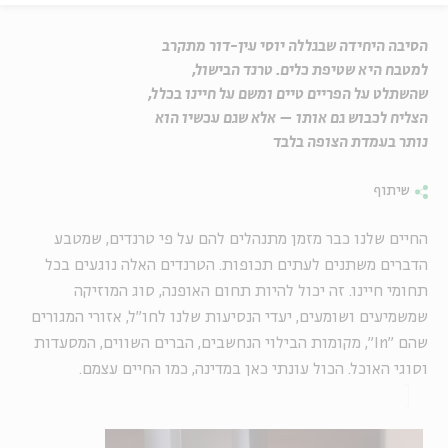
הסיבה היחידה שבגללה יוסי עין-דור מתקרב
למטבח היא שטיפת כלים. טרנד הבישול,
שהשתלט על הפריים טיים ומשם על חיינו בכלל,
הצליח לכבוש גם אותו – אלא שגם עכשיו הוא
נותר בעמדת הצופה בלבד
שיתוף
החיים שלנו כבר מזמן מתנהלים להם על פי טרנדים, שמטבע
הדברים משתנים לעתים תכופות. הטרנדים האלה נוגעים בכל
תחומי חיינו. זה יכול להיות תחום האופנה, סוג המוזיקה
שמשמיעים ושומעים, יעדי הנסיעות שלנו לחו"ל, אזורי המגורים
שהם "In", מקומות הבילוי הנחשבים, הברים השווים, המסעדות
וסוגי האוכל. הכול עונתי כאן במדינה, כמו החיים עצמם.