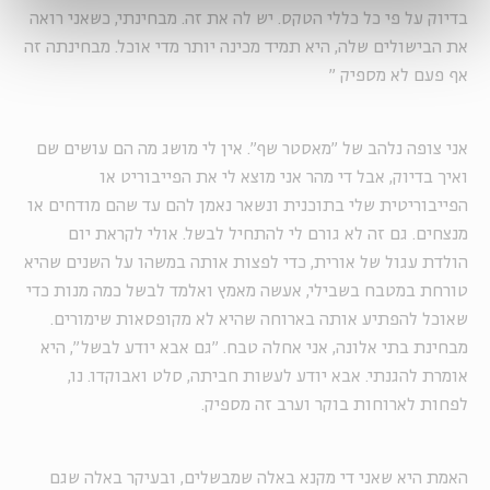
בדיוק על פי כל כללי הטקס. יש לה את זה. מבחינתי, כשאני רואה
את הבישולים שלה, היא תמיד מכינה יותר מדי אוכל. מבחינתה זה
אף פעם לא מספיק
"
אני צופה נלהב של "מאסטר שף". אין לי מושג מה הם עושים שם
ואיך בדיוק, אבל די מהר אני מוצא לי את הפייבוריט או
הפייבוריטית שלי בתוכנית ונשאר נאמן להם עד שהם מודחים או
מנצחים. גם זה לא גורם לי להתחיל לבשל. אולי לקראת יום
הולדת עגול של אורית, כדי לפצות אותה במשהו על השנים שהיא
טורחת במטבח בשבילי, אעשה מאמץ ואלמד לבשל כמה מנות כדי
שאוכל להפתיע אותה בארוחה שהיא לא מקופסאות שימורים.
מבחינת בתי אלונה, אני אחלה טבח. "גם אבא יודע לבשל", היא
אומרת להגנתי. אבא יודע לעשות חביתה, סלט ואבוקדו. נו,
לפחות לארוחות בוקר וערב זה מספיק.
האמת היא שאני די מקנא באלה שמבשלים, ובעיקר באלה שגם