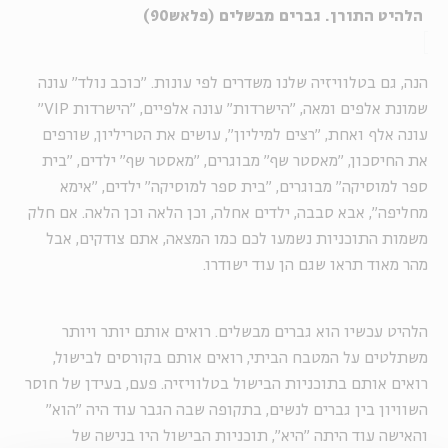
הלהיט התורן. גברים מבשלים (פלאש90)
הנה, גם בטלוויזיה שלנו משדרים לפי עונות. "כוכב נולד" עונה
שמונת אלפים ומאה, "הישרדות" עונה אלפיים, "הישרדות VIP"
עונה אלף ואחת, "רצים למיליון", עושים את הטריליון, שורפים
את החיסכון, "מאסטר שף" מבוגרים, "מאסטר שף" ילדים, "בית
ספר למוסיקה" מבוגרים, "בית ספר למוסיקה" ילדים, "אימא
מחליפה", אבא סבבה, ילדים אחלה, וכן הלאה וכן הלאה. אם חלק
משמות התוכניות נשמעו לכם כמו המצאה, אתם צודקים, אבל
מהר מאוד תראו שגם הן עוד ישודרו.
הלהיט עכשיו הוא גברים מבשלים. רואים אותם יותר ויותר
משתלטים על המטבח הביתי, רואים אותם בקורסים לבישול,
רואים אותם בתוכניות הבישול בטלוויזיה. פעם, בעידן של חוסר
השוויון בין גברים לנשים, בתקופה שבה הגבר עוד היה "הוא"
והאישה עוד היתה "היא", תוכניות הבישול היו בנישה של