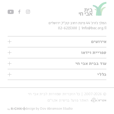
המלך ג'ורג' 44 פינת רחוב קק״ל, ירושלים
02-6215300
info@bac.org.il
אירועים
עיון
ספריית וידאו
אנגלית
ילדים
שיעורי בוקר
עוד בבית אבי חי
מוזיקה
מיוחדים
תערוכות
עיון
כללי
נוער
מיוחדים
מיוחדים
צרו קשר
ספרות ושירה
פודקאסטים מומלצים
ספרות ושירה
אודות
סדרות
כתבות
© 2007-2026 | כל הזכויות שמורות לבית אבי חי
הצהרת נגישות
אירועי עבר
קצה הקרחון
האתר פועל ברשיון אקו״ם
תנאי שימוש והצהרת פרטיות
אירועים בירושלים
על הדרך
חנות
ילדים
design by Dov Abramson Studio
מפלגת המחשבות