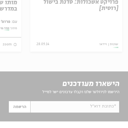
פרויקט אשכולות: סדנת בישול
מותו ש
[רוסית]
במדרש 
עם:
פרופ' אביגדור שנאן
מתוך:
סדר בו
שונות
וידאו
28.09.14
zoom
הישארו מעודכנים
הירשמו לניוזלטר שלנו וקבלו עדכונים ישר למייל
*כתובת דוא"ל
הרשמה