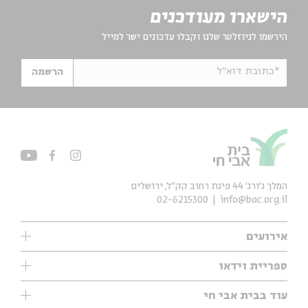
הישארו מעודכנים
הירשמו לניוזלטר שלנו וקבלו עדכונים ישר למייל
*כתובת דוא"ל
הרשמה
המלך ג'ורג' 44 פינת רחוב קק״ל, ירושלים
02-6215300
info@bac.org.il
אירועים
עיון
ספריית וידאו
אנגלית
ילדים
שיעורי בוקר
עוד בבית אבי חי
מוזיקה
מיוחדים