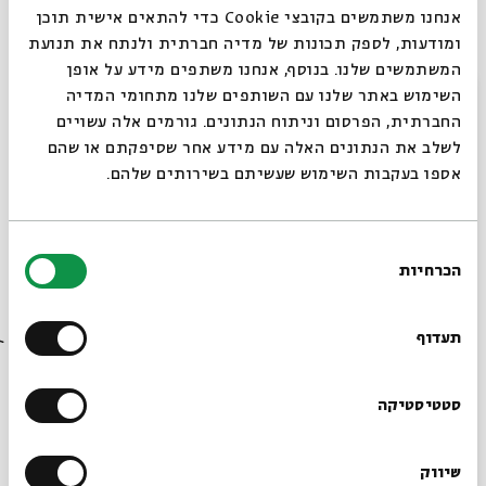
"נשל הנחש" - ובו המילים:
אנחנו משתמשים בקובצי Cookie כדי להתאים אישית תוכן
ומודעות, לספק תכונות של מדיה חברתית ולנתח את תנועת
המשתמשים שלנו. בנוסף, אנחנו משתפים מידע על אופן
סגור
עני ורש ומרושרש, מביט בנשל הנחש
השימוש באתר שלנו עם השותפים שלנו מתחומי המדיה
החברתית, הפרסום וניתוח הנתונים. גורמים אלה עשויים
לו רק יכולתי גם אני כך להגיח.
לשלב את הנתונים האלה עם מידע אחר שסיפקתם או שהם
אספו בעקבות השימוש שעשיתם בשירותים שלהם.
בהשילי בלי כל חשש,
תרבות של עור אשר יבש,
בחירת
וכמו חדש למחוז חפצי אגיע...
הכרחיות
הסכמה
רוצים לדעת מה קורה
אך אבא בשם אומרו
בבית אבי חי לפני כולם?
תעדוף
"תעזבנו יום יעזבך יומיים" -
העגלה נוסעת אין עצור
הרשמו לניוזלטר שלנו
סטטיסטיקה
לא קפצת עליה היום
שיווק
*כתובת דוא"ל