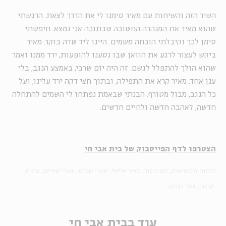
השיר הזה והשיחות עם מאיר סימנו לי את הדרך לצאת. הרגשתי
שהוא מאיר את המנהרה החשוכה שבתוכה אני נמצא. חיפשתי
סימן לכך וקיבלתי הוכחה משמים. היינו ליד שדה בוקר. מאיר
ביקש לעצור לרגע את הוואן שבו נסענו להופעות, ירד ממנו ואמר
שהוא הולך להתפלל לגשם. זה היה יום שרבי, באמצע הנגב, בלי
ענן אחד. מאיר קרא את התפילה, ובתוך חצי דקה ירד עלינו, ועל
כל הנגב, מבול מטורף. הבנתי שבאמת נפתחו לי השמים להתחלה
חדשה, לאהבה חדשה ולחיים חדשים.
הצטרפו לדף הפייסבוק של בית אבי חי
תגיות:
התחדשות
יום כיפור
מאיר אריאל
שערי שמים
שערי שמיים
פתוח
קוטנר
נשל הנחש
עוד בבית אבי חי