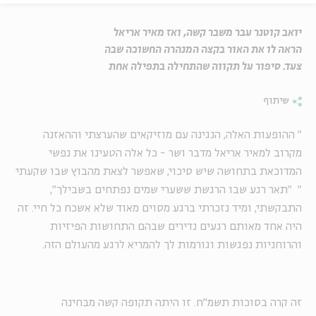
יואב קוטנר עבר משבר קשה, ואז מאיר אריאל
הראה לו את האור בקצה המנהרה החשוכה שבה
צעד. סיפור על תקווה שהתחילה בתפילה אחת
שיתוף
"
ההופעות האלה, הנגינה עם מוזיקאים שהערצתי וההאזנה
מקרוב למאיר אריאל מדבר ושר - כל אלה הטעינו את נפשי
המדוכאת בתחושה שיש סיכוי, שאפשר לצאת מהבוץ שבו שקעתי
"
"תאר רגע שבו הרגשת ששערי שמים נפתחים בשבילך",
התבקשתי, ומיד נזכרתי ברגע מסוים מאוד שלא אשכח כל חיי. זה
היה אחד מאותם רגעים נדירים שבהם התחושות הפיזיות
והרוחניות נפגשות וגורמות לך להמריא לרגע מהעולם הזה.
זה קרה בסוכות תשמ"ח. זו היתה תקופה קשה מבחינה