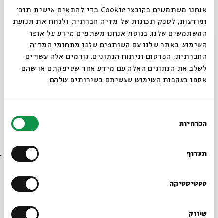
מילים: רוני סומק לחן: ד"ר אורי לשמן
אנחנו משתמשים בקובצי Cookie כדי להתאים אישית תוכן
ומודעות, לספק תכונות של מדיה חברתית ולנתח את תנועת
שיר לילדה שכבר נולדה
המשתמשים שלנו. בנוסף, אנחנו משתפים מידע על אופן
סגור
השימוש באתר שלנו עם השותפים שלנו מתחומי המדיה
מילים:
רוני סומק
החברתית, הפרסום וניתוח הנתונים. גורמים אלה עשויים
לחן: אורי לשמן
לשלב את הנתונים האלה עם מידע אחר שסיפקתם או שהם
אספו בעקבות השימוש שעשיתם בשירותים שלהם.
ביום שנולדת חיממו פועלי האושר
את כפות הידיים מול האש שהוצתה
בגפרור חייך.
בחירת
לילה לילה אני מתהפנט מקול נשימתך
הכרחיות
הסכמה
רוצים לדעת מה קורה
כמו היתה היבהוב מיגדלור למלח שכמעט נטרף
בשיני הים.
בבית אבי חי לפני כולם?
תעדוף
תגיות:
בית אבי חי
מאי ישראלי
דרור קרן
רוני סומק
שירי ערש 2062
הרשמו לניוזלטר שלנו
רמה מסינגר
ביצועים מקוריים
שיר לילדה שכבר נולדה
סטטיסטיקה
שיווק