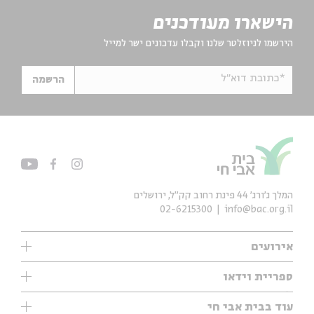
הישארו מעודכנים
הירשמו לניוזלטר שלנו וקבלו עדכונים ישר למייל
*כתובת דוא"ל
הרשמה
המלך ג'ורג' 44 פינת רחוב קק״ל, ירושלים
02-6215300
info@bac.org.il
אירועים
עיון
ספריית וידאו
אנגלית
ילדים
שיעורי בוקר
עוד בבית אבי חי
מוזיקה