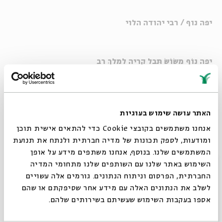
יפה נוף / רבי יהודה הלוי
יְפֵה נוֹף מְשׂוֹשׂ תֵּבֵל קִרְיָה לְמֶלֶךְ רָב
לְךָ נִכְסְפָה נַפְשִׁי מִפַּאֲתֵי מַעְרָב
הֲמוֹן רַחֲמַי נִכְמָר כִּי אֶזְכְּרָה קֶדֶם
האתר עושה שימוש בעוגיות
כְּבוֹדֵךְ אֲשֶׁר גָּלָה וְנָוֵךְ אֲשֶׁר חָרַב
אנחנו משתמשים בקובצי Cookie כדי להתאים אישית תוכן
ומודעות, לספק תכונות של מדיה חברתית ולנתח את תנועת
וּמִי יִתְּנֵנִי עַל כַּנְפֵי נְשָׁרִים עַד
המשתמשים שלנו. בנוסף, אנחנו משתפים מידע על אופן
סגור
אֲרַוֶּה בְדִמְעָתִי עֲפָרֵךְ וְיִתְעָרָב
השימוש באתר שלנו עם השותפים שלנו מתחומי המדיה
החברתית, הפרסום וניתוח הנתונים. גורמים אלה עשויים
דְּרַשְׁתִּיךְ וְאִם מַלְכֵּךְ אֵין בָּךְ וְאִם בִּמְקוֹם
לשלב את הנתונים האלה עם מידע אחר שסיפקתם או שהם
אספו בעקבות השימוש שעשיתם בשירותים שלהם.
צְרִי גִּלְעֲדֵךְ נָחָשׁ שָׂרָף וְגַם עַקְרָב