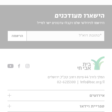
הישארו מעודכנים
הירשמו לניוזלטר שלנו וקבלו עדכונים ישר למייל
*כתובת דוא"ל
הרשמה
המלך ג'ורג' 44 פינת רחוב קק״ל, ירושלים
02-6215300
info@bac.org.il
אירועים
עיון
ספריית וידאו
אנגלית