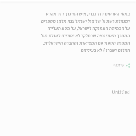
במאי הסרטים דוד גברו, איש החינוך דוד מהרט
ומנהלת רשת א' של קול ישראל צגה מלקו מספרים
על הכמיהה העמוקה לישראל, על מסע העלייה
המפרך מאתיופיה שבחלקו לא יסתיים לעולם ועל
המפגש הטעון עם המציאות והחברה הישראלית.
החלום ושברו? לא בעיניהם
שיתוף
Untitled