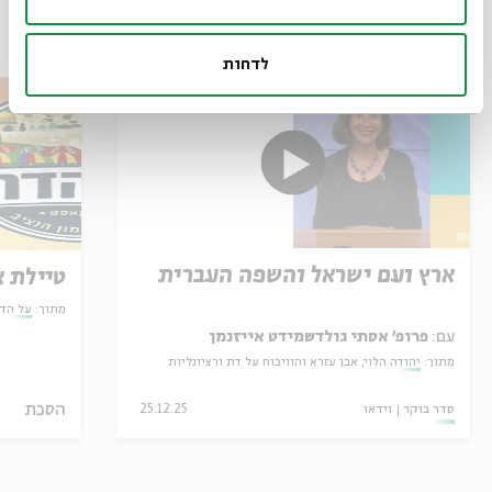
עוד בבית אבי חי
לדחות
ארץ ועם ישראל והשפה העברית
טיילת א
מתוך:
על הד
עם:
פרופ' אסתי גולדשמידט אייזנמן
מתוך:
יהודה הלוי, אבן עזרא והוויכוח על דת ורציונליות
הסכת
סדר בוקר
וידאו
25.12.25