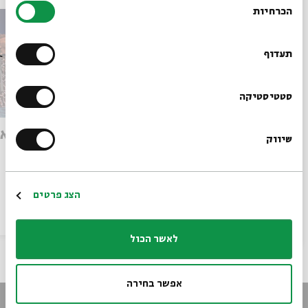
הכרחיות
הסכמה
רוצים לדעת מה קורה
בבית אבי חי לפני כולם?
תעדוף
הרשמו לניוזלטר שלנו
סטטיסטיקה
אגואיזם רציונלי: איין ראנד
גילי יא
שיווק
*כתובת דוא"ל
מתוך:
על החתום
הרשמה
הצג פרטים
הסכת
04/12/22
לאשר הכול
אפשר בחירה