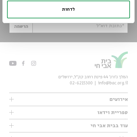
הישארו מעודכנים
לדחות
הירשמו לניוזלטר שלנו וקבלו עדכונים ישר למייל
*כתובת דוא"ל
הרשמה
המלך ג'ורג' 44 פינת רחוב קק״ל, ירושלים
02-6215300
info@bac.org.il
אירועים
עיון
ספריית וידאו
אנגלית
ילדים
שיעורי בוקר
עוד בבית אבי חי
מוזיקה
מיוחדים
תערוכות
עיון