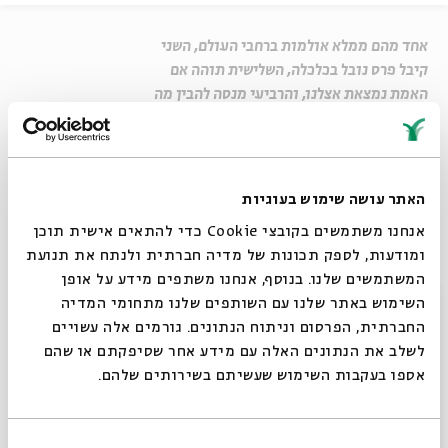
אחד מהם ממלא אולמות ברחבי העולם, השני
קיבל פרס נובל בכלכלה, השלישית תוהה אם
האמת נמצאת אצלנו, והרביעי מנסה להבין מה
ביקש הרצל להקים בישראל. ארבעה זרקורים על
"אור לגויים"
שיתוף
האתר עושה שימוש בעוגיות
אנחנו משתמשים בקובצי Cookie כדי להתאים אישית תוכן
ומודעות, לספק תכונות של מדיה חברתית ולנתח את תנועת
המשתמשים שלנו. בנוסף, אנחנו משתפים מידע על אופן
Untitled
סגור
השימוש באתר שלנו עם השותפים שלנו מתחומי המדיה
החברתית, הפרסום וניתוח הנתונים. גורמים אלה עשויים
תגיות:
דניאל זמיר
מבט תרבותי
אור לגויים
רוברט אומן
לשלב את הנתונים האלה עם מידע אחר שסיפקתם או שהם
אספו בעקבות השימוש שעשיתם בשירותים שלהם.
עוד בבית אבי חי
בחירת