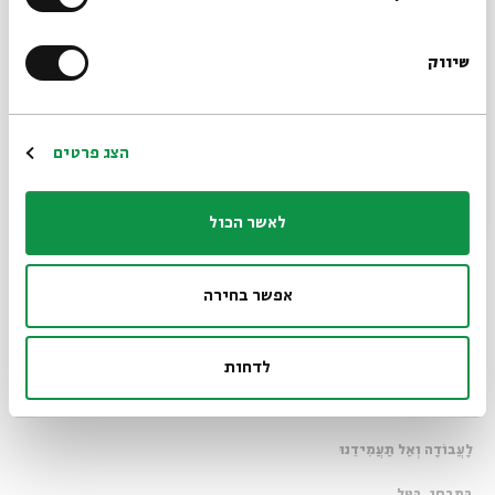
שֵׁרוּתִים.
שיווק
*כתובת דוא"ל
בֵּינְתַיִם סוֹלִיטֶר נוֹסָף בַּמַּחְשֵׁב.
שׁוּב הִפְסַדְתִּי. עֵינַי
הרשמה
הצג פרטים
מִזְדַּגְּגוֹת מוּל מֶלֶךְ
לאשר הכול
מַלְכֵי הַמְּלָכִים, אָבִינוּ
אפשר בחירה
מַלְכֵּנוּ, קַצֵּר
שִׁעוּר זֶה
לדחות
אָבִינוּ מַלְכֵּנוּ, טַהֵר
לָעֲבוֹדָה וְאַל תַּעֲמִידֵנוּ
בְּמִבְחָן, בַּטֵּל