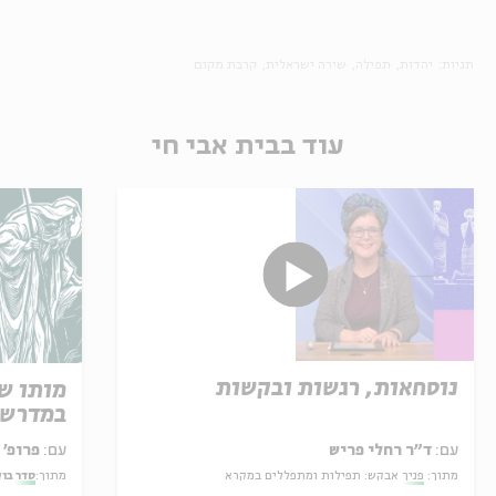
תגיות:
יהדות
תפילה
שירה ישראלית
קרבת מקום
עוד בבית אבי חי
נוסחאות, רגשות ובקשות
מותו ש
במדרש 
עם:
ד"ר רחלי פריש
עם:
פרופ' אביגדור שנאן
מתוך:
פניך אבקש: תפילות ומתפללים במקרא
מתוך:
סדר בו