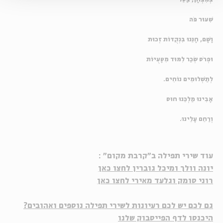
שִׁעוּר פֹּה
וָשָׁם, חָנֵּנוּ בִּנְקֻדּוֹת זְכוּת
וּפְרֹס שְׂכַר לִמּוּד מִטָּעֻיּוֹת
לְתַשְׁלוּמִים נוֹחִים.
אָבִינוּ מַלְכֵּנוּ חוּס
וְרַחֵם עָלֵינוּ.
עוד שירי תפילה ב"קרבת מקום" :
יונה וולך ומיכל גוברין לחצו כאן
רוני סומק וגלעד מאירי לחצו כאן
גם לכם יש לכם רעיונות לשירי תפילה נוספים ואהובים?
היכנסו לדף הפייסבוק שלנו