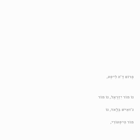
פְרוֹם דֶ'ה לִיסְט,
נוֹ מוֹר יִזְרְאֶל, נוֹ מוֹר
ג'וּאִישׁ בְּלָאד, נוֹ
מוֹר הִיסְטוֹרִי,