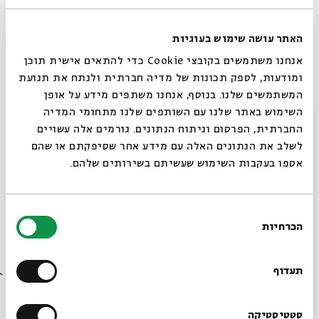
האתר עושה שימוש בעוגיות
אנחנו משתמשים בקובצי Cookie כדי להתאים אישית תוכן
ומודעות, לספק תכונות של מדיה חברתית ולנתח את תנועת
המשתמשים שלנו. בנוסף, אנחנו משתפים מידע על אופן
סגור
השימוש באתר שלנו עם השותפים שלנו מתחומי המדיה
החברתית, הפרסום וניתוח הנתונים. גורמים אלה עשויים
לשלב את הנתונים האלה עם מידע אחר שסיפקתם או שהם
אספו בעקבות השימוש שעשיתם בשירותים שלהם.
חָלְפוּ מֵרֵאשִׁית הַשִּׁעוּר.
בחירת
הכרחיות
הסכמה
סָפַרְתִּי אוֹתָן כְּמוֹ כְּבָשִׂים.
רוצים לדעת מה קורה
בבית אבי חי לפני כולם?
תעדוף
מַרְצֶה נוֹשֵׂא מַבָּט אֶל נוֹפִים רְחוֹקִים: קָפִיטֶרְיָה,
הרשמו לניוזלטר שלנו
סטטיסטיקה