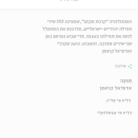
האנתולוגיה "קרבת מקום", שמציגה 100 שירי
תפילה יהודיים-ישראליים, מדרבנת את המתפלל
לנסח את תפילתו בעצמו. מדי שבוע נפרסם כאן
שני שירים מתוכה. והשבוע: נועה שקרג'י
ואדמיאל קוסמן
שיתוף
תְּחִנָּה
אדמיאל קוסמן
דֶלִיט מִי פְּלִיז,
דֶלִיט מִי אַבְּסוֹלוּטְלִי