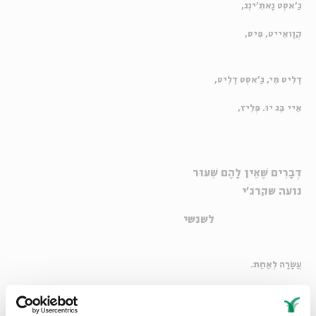
גַ'אסְט נָאתִ'ינְג,
קְוָואֵייט, פִּיס,
דֶלִיט מִי, גַ'אסְט דֶלִיט,
אַיי בֶּג יוּ. פְּלִיז,
דְּבָרִים שֶׁאֵין לָהֶם שִׁעוּר
נועה שקרג'י
לשנשי
עֲשָׂרָה לְאַחַת.
רַק עֶשְׂרִים דַּקּוֹת עָבוֹת