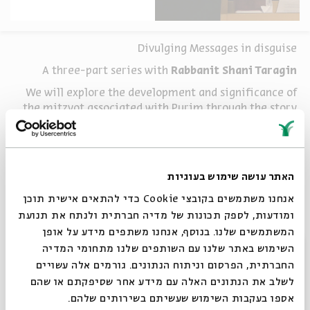
Divulging Messages in disguise
A three-part series with
Rabbanit Shani Taragin
We will explore the development and significance of
the mitzvot associated with Purim through the story
of Megillat Esther
האתר עושה שימוש בעוגיות
Wed.| Feb 19th | 8 pm: Role Reversals and Reunions
אנחנו משתמשים בקובצי Cookie כדי להתאים אישית תוכן
Wed.| Feb 26th | 8 pm: Feasting and Fasting
ומודעות, לספק תכונות של מדיה חברתית ולנתח את תנועת
Wed | Mar. 4th | 8 pm: Manot and Matanot
המשתמשים שלנו. בנוסף, אנחנו משתפים מידע על אופן
סגור
השימוש באתר שלנו עם השותפים שלנו מתחומי המדיה
החברתית, הפרסום וניתוח הנתונים. גורמים אלה עשויים
לשלב את הנתונים האלה עם מידע אחר שסיפקתם או שהם
אספו בעקבות השימוש שעשיתם בשירותים שלהם.
שיתוף