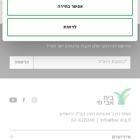
אפשר בחירה
לדחות
הישארו מעודכנים
הירשמו לניוזלטר שלנו וקבלו עדכונים ישר למייל
*כתובת דוא"ל
הרשמה
המלך ג'ורג' 44 פינת רחוב קק״ל, ירושלים
02-6215300
info@bac.org.il
אירועים