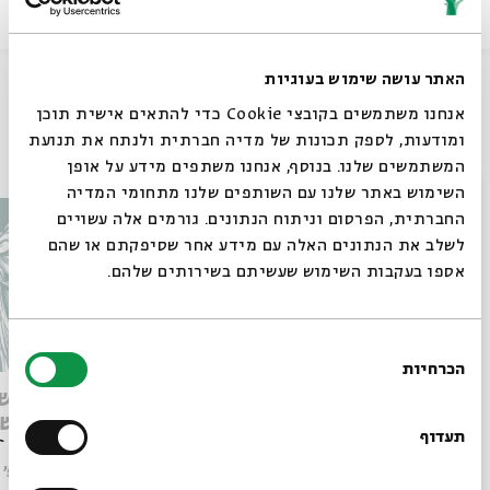
שיתוף
האתר עושה שימוש בעוגיות
אנחנו משתמשים בקובצי Cookie כדי להתאים אישית תוכן
ומודעות, לספק תכונות של מדיה חברתית ולנתח את תנועת
עוד בבית אבי חי
המשתמשים שלנו. בנוסף, אנחנו משתפים מידע על אופן
סגור
השימוש באתר שלנו עם השותפים שלנו מתחומי המדיה
החברתית, הפרסום וניתוח הנתונים. גורמים אלה עשויים
לשלב את הנתונים האלה עם מידע אחר שסיפקתם או שהם
אספו בעקבות השימוש שעשיתם בשירותים שלהם.
בחירת
הכרחיות
הסכמה
רוצים לדעת מה קורה
חירות המחשבה וחזון המדינה
מותו ש
הליברלית
במדרש 
בבית אבי חי לפני כולם?
תעדוף
עם:
פרופ' אביגדור שנאן
עם:
פרופ' פיני איפרגן