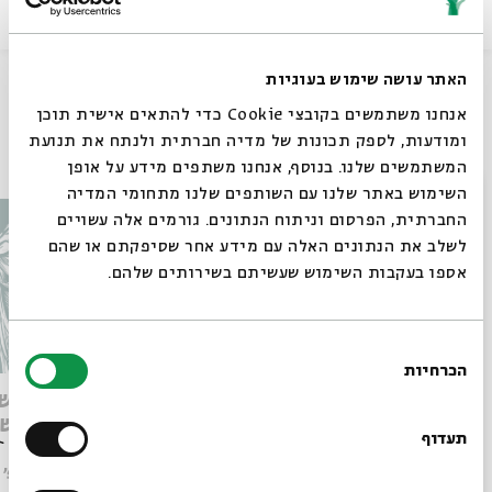
שיתוף
האתר עושה שימוש בעוגיות
אנחנו משתמשים בקובצי Cookie כדי להתאים אישית תוכן
ומודעות, לספק תכונות של מדיה חברתית ולנתח את תנועת
עוד בבית אבי חי
המשתמשים שלנו. בנוסף, אנחנו משתפים מידע על אופן
סגור
השימוש באתר שלנו עם השותפים שלנו מתחומי המדיה
החברתית, הפרסום וניתוח הנתונים. גורמים אלה עשויים
לשלב את הנתונים האלה עם מידע אחר שסיפקתם או שהם
אספו בעקבות השימוש שעשיתם בשירותים שלהם.
בחירת
הכרחיות
הסכמה
רוצים לדעת מה קורה
חירות המחשבה וחזון המדינה
מותו ש
הליברלית
במדרש 
בבית אבי חי לפני כולם?
תעדוף
עם:
פרופ' אביגדור שנאן
עם:
פרופ' פיני איפרגן