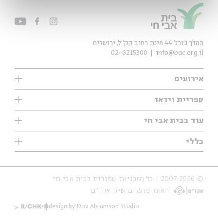
המלך ג'ורג' 44 פינת רחוב קק״ל, ירושלים
02-6215300
info@bac.org.il
אירועים
עיון
ספריית וידאו
אנגלית
ילדים
שיעורי בוקר
עוד בבית אבי חי
מוזיקה
מיוחדים
תערוכות
עיון
כללי
נוער
מיוחדים
מיוחדים
צרו קשר
ספרות ושירה
פודקאסטים מומלצים
ספרות ושירה
אודות
סדרות
כתבות
© 2007-2026 | כל הזכויות שמורות לבית אבי חי
הצהרת נגישות
אירועי עבר
קצה הקרחון
האתר פועל ברשיון אקו״ם
תנאי שימוש והצהרת פרטיות
אירועים בירושלים
על הדרך
חנות
ילדים
design by Dov Abramson Studio
מפלגת המחשבות
מוזיקה