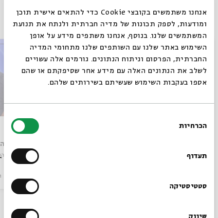
אנחנו משתמשים בקובצי Cookie כדי להתאים אישית תוכן
פרקים נוספים בסדרה
ומודעות, לספק תכונות של מדיה חברתית ולנתח את תנועת
המשתמשים שלנו. בנוסף, אנחנו משתפים מידע על אופן
סגור
השימוש באתר שלנו עם השותפים שלנו מתחומי המדיה
החברתית, הפרסום וניתוח הנתונים. גורמים אלה עשויים
לשלב את הנתונים האלה עם מידע אחר שסיפקתם או שהם
אספו בעקבות השימוש שעשיתם בשירותים שלהם.
בחירת
הכרחיות
מנבואה לפשרים
זכריה
הסכמה
רוצים לדעת מה קורה
עם:
ד"ר הלל מאלי
עם:
ד"ר ה
בבית אבי חי לפני כולם?
תעדוף
מתוך:
סוף הנבואה
מתוך:
סוף הנ
סדר בוקר
וידאו
18.09.24
סדר בוקר
ו
הרשמו לניוזלטר שלנו
סטטיסטיקה
שיווק