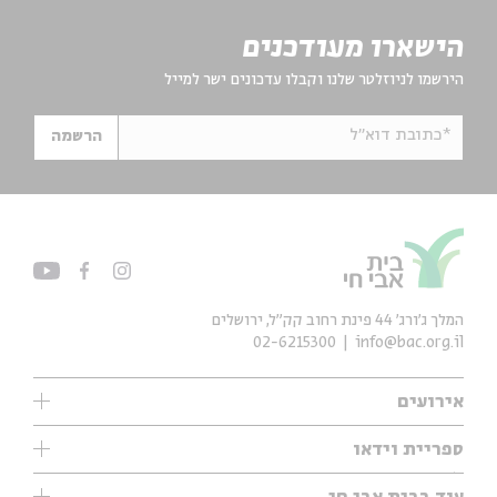
הישארו מעודכנים
הירשמו לניוזלטר שלנו וקבלו עדכונים ישר למייל
*כתובת דוא"ל
הרשמה
המלך ג'ורג' 44 פינת רחוב קק״ל, ירושלים
02-6215300
info@bac.org.il
אירועים
עיון
ספריית וידאו
אנגלית
ילדים
שיעורי בוקר