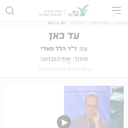
גור
סגור
סגור
דף הבית
ספריית VOD
סדר בוקר
#5: עד כאן
עד כאן
עם:
ד"ר הלל מאלי
ה
אנגלית
נוער
מתוך:
סוף הנבואה
19.09.24
טז באלול
פרק 5