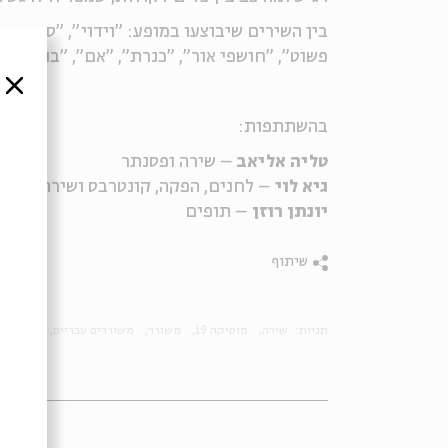
בין השירים שיבוצעו במופע: "וידוי", "סורו מני
פשוט", "חושפי אור", "כנרת", "אם", "בוקר טוב"
סגור
בהשתתפות:
טליה אליאב
– שירה ופסנתר
גיא לוי
– לחנים, הפקה, קונטרבס ושירה
יונתן רוזן
– תופים
שיתוף
תגיות:
שירה
מוסיקה 19
משורר
משוררים עבריים
פן
אלכ