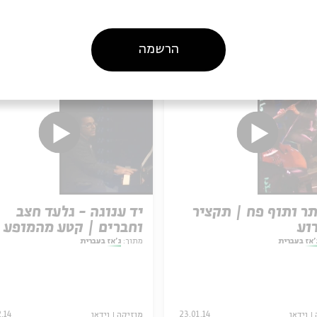
עוד בבית אבי חי
הרשמה
ר ותוף פח | תקציר
יד ענוגה - גלעד חצב
וע
וחברים | קטע מהמופע
'אז בעברית
מתוך:
ג'אז בעברית
וידאו
23.01.14
מוזיקה
וידאו
.14