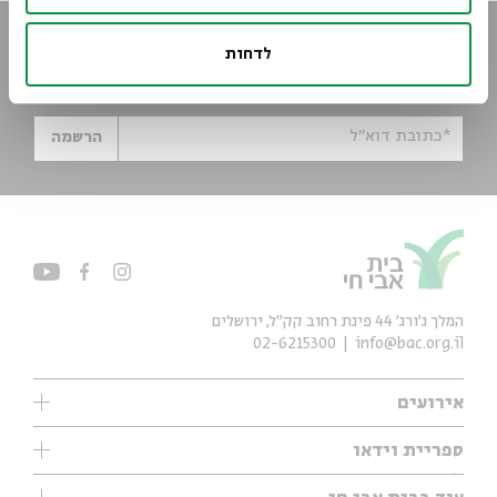
הישארו מעודכנים
לדחות
הירשמו לניוזלטר שלנו וקבלו עדכונים ישר למייל
*כתובת דוא"ל
הרשמה
המלך ג'ורג' 44 פינת רחוב קק״ל, ירושלים
02-6215300
info@bac.org.il
אירועים
עיון
ספריית וידאו
אנגלית
ילדים
שיעורי בוקר