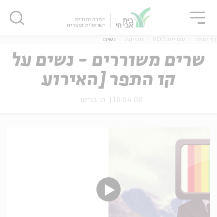
גור
סגור
סגור
דף הבית
ספריית VOD
מוזיקה
נשים
שרים משוררים - נשים על
קו התפר [האירוע
ה
אנגלית
נוער
בשלמותו]
10.04.08
ה' בניסן