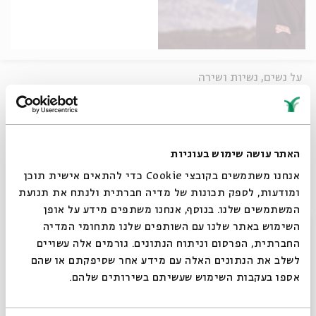
על נשים, נשיות ושירה
בין המשוררות:
זלדה, לאה גולדברג, יונה וולך, חוה פנחס-כהן
האתר עושה שימוש בעוגיות
מבצעים:
רמה מסינגר, שרית וינו-אלעד, גיא תובל (באס), אייב דורון
אנחנו משתמשים בקובצי Cookie כדי להתאים אישית תוכן
(כלי הקשה)
ומודעות, לספק תכונות של מדיה חברתית ולנתח את תנועת
המשתמשים שלנו. בנוסף, אנחנו משתפים מידע על אופן
שיתוף
סגור
השימוש באתר שלנו עם השותפים שלנו מתחומי המדיה
החברתית, הפרסום וניתוח הנתונים. גורמים אלה עשויים
לשלב את הנתונים האלה עם מידע אחר שסיפקתם או שהם
תגיות:
משוררת
שירה עברית
משוררות ישראליות
אספו בעקבות השימוש שעשיתם בשירותים שלהם.