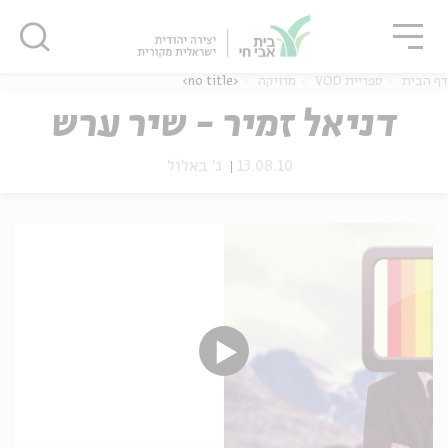
גור
סגור
סגור
דף הבית
ספריית VOD
מוזיקה
<no title>
דניאל זמיר - שיר ערש
13.08.10
ג' באלול
ה
אנגלית
נוער