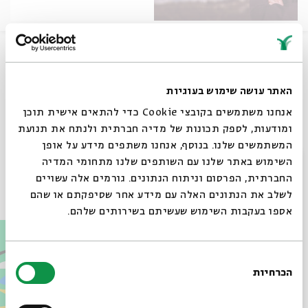
דניאל זמיר מבצע את שירו של אלתרמן, מתוך 'מוסיקה לאין
קץ'
האתר עושה שימוש בעוגיות
שיתוף
אנחנו משתמשים בקובצי Cookie כדי להתאים אישית תוכן
ומודעות, לספק תכונות של מדיה חברתית ולנתח את תנועת
תגיות:
שירה
סשה ארגוב
נתן אלתרמן
ג'אז
המשתמשים שלנו. בנוסף, אנחנו משתפים מידע על אופן
סגור
השימוש באתר שלנו עם השותפים שלנו מתחומי המדיה
החברתית, הפרסום וניתוח הנתונים. גורמים אלה עשויים
עוד בבית אבי חי
לשלב את הנתונים האלה עם מידע אחר שסיפקתם או שהם
אספו בעקבות השימוש שעשיתם בשירותים שלהם.
בחירת
הכרחיות
הסכמה
רוצים לדעת מה קורה