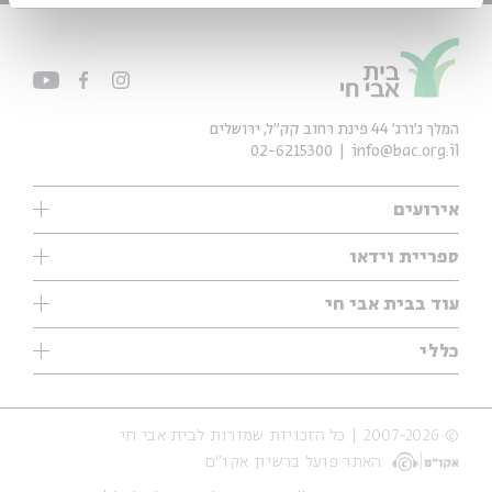
המלך ג'ורג' 44 פינת רחוב קק״ל, ירושלים
02-6215300
info@bac.org.il
אירועים
עיון
ספריית וידאו
אנגלית
ילדים
שיעורי בוקר
עוד בבית אבי חי
מוזיקה
מיוחדים
תערוכות
עיון
כללי
נוער
מיוחדים
מיוחדים
צרו קשר
ספרות ושירה
פודקאסטים מומלצים
ספרות ושירה
אודות
סדרות
כתבות
© 2007-2026 | כל הזכויות שמורות לבית אבי חי
הצהרת נגישות
אירועי עבר
קצה הקרחון
האתר פועל ברשיון אקו״ם
תנאי שימוש והצהרת פרטיות
אירועים בירושלים
על הדרך