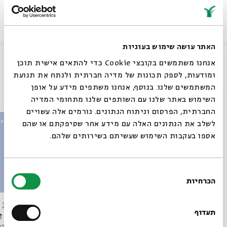
האתר עושה שימוש בעוגיות
שיתוף
אנחנו משתמשים בקובצי Cookie כדי להתאים אישית תוכן
ומודעות, לספק תכונות של מדיה חברתית ולנתח את תנועת
המשתמשים שלנו. בנוסף, אנחנו משתפים מידע על אופן
עוד בבית אבי חי
סגור
השימוש באתר שלנו עם השותפים שלנו מתחומי המדיה
החברתית, הפרסום וניתוח הנתונים. גורמים אלה עשויים
לשלב את הנתונים האלה עם מידע אחר שסיפקתם או שהם
אספו בעקבות השימוש שעשיתם בשירותים שלהם.
בחירת
הכרחיות
הסכמה
רוצים לדעת מה קורה
כוחות אופל – מבראשית
מסיבת 
בבית אבי חי לפני כולם?
תעדוף
חגיגה מ