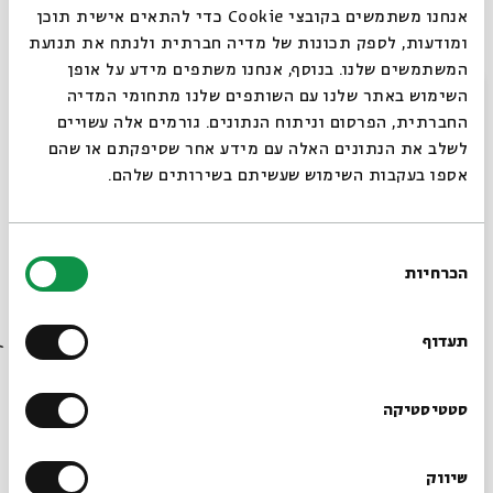
אנחנו משתמשים בקובצי Cookie כדי להתאים אישית תוכן
27.11.22
ומודעות, לספק תכונות של מדיה חברתית ולנתח את תנועת
המשתמשים שלנו. בנוסף, אנחנו משתפים מידע על אופן
סגור
השימוש באתר שלנו עם השותפים שלנו מתחומי המדיה
החברתית, הפרסום וניתוח הנתונים. גורמים אלה עשויים
לשלב את הנתונים האלה עם מידע אחר שסיפקתם או שהם
אספו בעקבות השימוש שעשיתם בשירותים שלהם.
בחירת
הכרחיות
הסכמה
רוצים לדעת מה קורה
בבית אבי חי לפני כולם?
Lamentation
תעדוף
Dr. Rachel Korazim
עם:
הרשמו לניוזלטר שלנו
סטטיסטיקה
20.11.22
שיווק
*כתובת דוא"ל