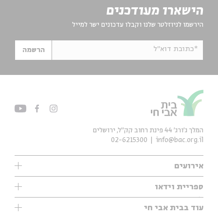
הישארו מעודכנים
הירשמו לניוזלטר שלנו וקבלו עדכונים ישר למייל
*כתובת דוא"ל
הרשמה
המלך ג'ורג' 44 פינת רחוב קק״ל, ירושלים
02-6215300
info@bac.org.il
אירועים
עיון
ספריית וידאו
אנגלית
ילדים
שיעורי בוקר
עוד בבית אבי חי
מוזיקה
מיוחדים