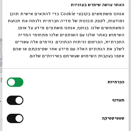
האתר עושה שימוש בעוגיות
פרקים נוספים בסדרה
אנחנו משתמשים בקובצי Cookie כדי להתאים אישית תוכן
ומודעות, לספק תכונות של מדיה חברתית ולנתח את תנועת
המשתמשים שלנו. בנוסף, אנחנו משתפים מידע על אופן
סגור
השימוש באתר שלנו עם השותפים שלנו מתחומי המדיה
החברתית, הפרסום וניתוח הנתונים. גורמים אלה עשויים
לשלב את הנתונים האלה עם מידע אחר שסיפקתם או שהם
אספו בעקבות השימוש שעשיתם בשירותים שלהם.
בחירת
פרק 14: התגברות- בין פיסקה
פרק 13: חוק השבות - הסוף?
הכרחיות
הסכמה
לפסיקה
רוצים לדעת מה קורה
בבית אבי חי לפני כולם?
תעדוף
הסכת
01/02/23
הסכת
הרשמו לניוזלטר שלנו
סטטיסטיקה