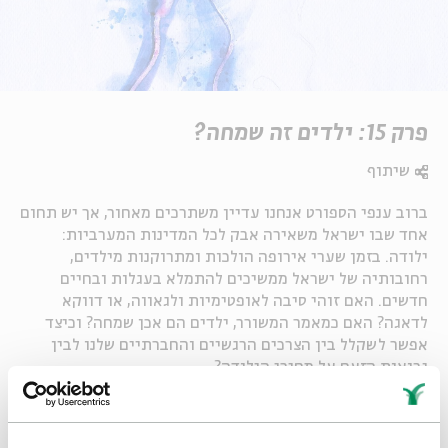
פרק 15: ילדים זה שמחה?
שיתוף
ברוב ענפי הספורט אנחנו עדיין משתרכים מאחור, אך יש תחום
אחד שבו ישראל משאירה אבק לכל המדינות המערביות:
ילודה. בזמן שערי אירופה הולכות ומתרוקנות מילדים,
רחובותיה של ישראל ממשיכים להתמלא בעגלות ובחיים
חדשים. האם זוהי סיבה לאופטימיות ולגאווה, או דווקא
לדאגה? האם כמאמר המשורר, ילדים הם אכן שמחה? וכיצד
אפשר לשקלל בין הצרכים הרגשיים והחברתיים שלנו לבין
נבואות הזעם על מחירי הילודה?
Whatsapp
לקבלת עדכונים על פרק חדש ב-
Email