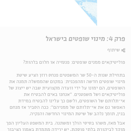
פרק 4: מינוי שופטים בישראל
שיתוף
פוליטיקאים ממנים שופטים: פנטזיה או חלום בלהות?
בתחילת שנות ה-50 שר המשפטים פנחס רוזן הציע שיטת
מינוי שופטים חדשה ומהפכנית: במקום שהממשלה תמנה את
השופטים, הם ימונו על ידי וועדה מקצועית שבה יש ייצוג של
פוליטיקאים ושל משפטנים. "אנחנו באים להבטיח את
אי־תלותם של השופטים, ולשם כך עלינו להבטיח במידת
האפשר גם את אי־תלותם של ממניהם": ככה הסביר אז מנחם
בגין, תומך נלהב של שיטת המינוי החדשה והנקיה.
אבל מאז, משהו בסיסי הולך ומשתנה. בית המשפט העליון הפך
מוקד לביקורת בלתי פוסקת, יש ירידה מתמדת באמון הציבור