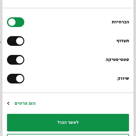
בחירת
הכרחיות
הסכמה
אִם יֵשׁ אֶת נַפְשְׁךָ לָדַעַת - 3
רוצים לדעת מה קורה
מתוך:
אִם יֵשׁ אֶת נַפְשְׁךָ לָדַעַת
בבית אבי חי לפני כולם?
תעדוף
20.11
ה' | 18:00
הרשמו לניוזלטר שלנו
סטטיסטיקה
שיווק
*כתובת דוא"ל
הרשמה
הצג פרטים
לאשר הכול