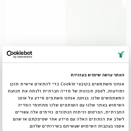
אִם יֵשׁ אֶת נַפְשְׁךָ לָדַעַת - 4
מתוך:
אִם יֵשׁ אֶת נַפְשְׁךָ לָדַעַת
27.11
האתר עושה שימוש בעוגיות
ה' | 18:00
אנחנו משתמשים בקובצי Cookie כדי להתאים אישית תוכן
ומודעות, לספק תכונות של מדיה חברתית ולנתח את תנועת
המשתמשים שלנו. בנוסף, אנחנו משתפים מידע על אופן
סגור
השימוש באתר שלנו עם השותפים שלנו מתחומי המדיה
החברתית, הפרסום וניתוח הנתונים. גורמים אלה עשויים
לשלב את הנתונים האלה עם מידע אחר שסיפקתם או שהם
אספו בעקבות השימוש שעשיתם בשירותים שלהם.