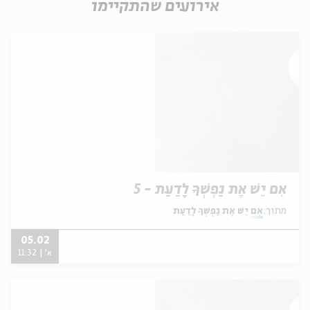
אירועים שהתקיימו
אִם יֵשׁ אֶת נַפְשְׁךָ לָדַעַת - 5
מתוך:
אִם יֵשׁ אֶת נַפְשְׁךָ לָדַעַת
05.02
א' | 11:32