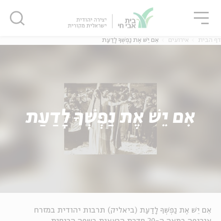
גור
סגור
סגור
דף הבית
אירועים
אִם יֵשׁ אֶת נַפְשְׁךָ לָדַעַת
אִם יֵשׁ אֶת נַפְשְׁךָ לָדַעַת
אִם יֵשׁ אֶת נַפְשְׁךָ לָדַעַת (ביאליק) תרבות יהודית במזרח