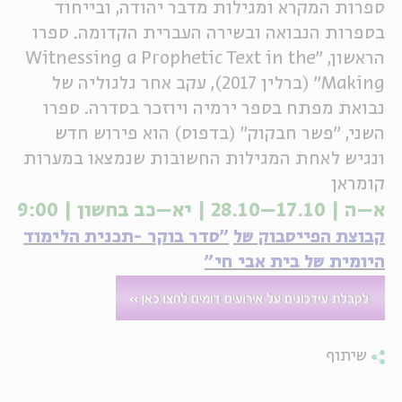
ספרות המקרא ומגילות מדבר יהודה, ובייחוד
בספרות הנבואה ובשירה העברית הקדומה. ספרו
הראשון, "Witnessing a Prophetic Text in the
Making" (ברלין 2017), עקב אחר גלגוליה של
נבואת מפתח בספר ירמיה ויוזכר בסדרה. ספרו
השני, "פשר חבקוק" (בדפוס) הוא פירוש חדש
ונגיש לאחת המגילות החשובות שנמצאו במערות
קומראן
א–ה | 17.10–28.10 | יא–כב בחשון | 9:00
קבוצת הפייסבוק של
"סדר בוקר -תכנית הלימוד
היומית של בית אבי חי"
שיתוף