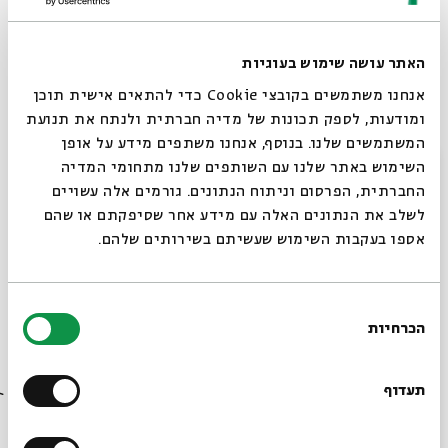
האתר עושה שימוש בעוגיות
מסע באי המטמון - מפגש מס' 7
אנחנו משתמשים בקובצי Cookie כדי להתאים אישית תוכן
מתוך:
מסע באי המטמון - קריאה ב"זכריה השני"
ומודעות, לספק תכונות של מדיה חברתית ולנתח את תנועת
המשתמשים שלנו. בנוסף, אנחנו משתפים מידע על אופן
25.10
zoom
סגור
ב' | 09:00
השימוש באתר שלנו עם השותפים שלנו מתחומי המדיה
החברתית, הפרסום וניתוח הנתונים. גורמים אלה עשויים
לשלב את הנתונים האלה עם מידע אחר שסיפקתם או שהם
אספו בעקבות השימוש שעשיתם בשירותים שלהם.
בחירת
הכרחיות
הסכמה
רוצים לדעת מה קורה
בבית אבי חי לפני כולם?
תעדוף
מסע באי המטמון - מפגש מס' 6