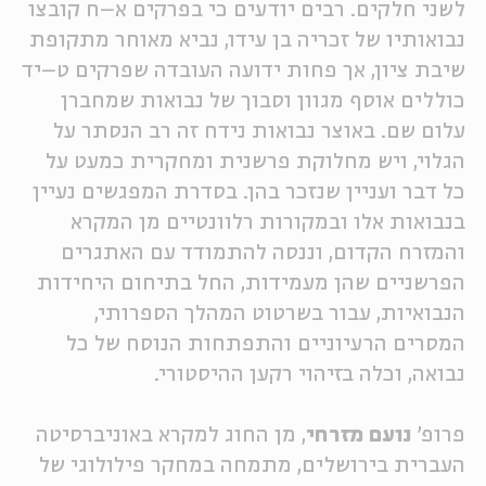
לשני חלקים. רבים יודעים כי בפרקים א–ח קובצו
ה
אנגלית
מיוחדי
נבואותיו של זכריה בן עידו, נביא מאוחר מתקופת
שיבת ציון, אך פחות ידועה העובדה שפרקים ט–יד
כוללים אוסף מגוון וסבוך של נבואות שמחברן
עלום שם. באוצר נבואות נידח זה רב הנסתר על
הגלוי, ויש מחלוקת פרשנית ומחקרית כמעט על
כל דבר ועניין שנזכר בהן. בסדרת המפגשים נעיין
בנבואות אלו ובמקורות רלוונטיים מן המקרא
והמזרח הקדום, וננסה להתמודד עם האתגרים
הפרשניים שהן מעמידות, החל בתיחום היחידות
הנבואיות, עבור בשרטוט המהלך הספרותי,
המסרים הרעיוניים והתפתחות הנוסח של כל
נבואה, וכלה בזיהוי רקען ההיסטורי.
פרופ'
נועם מזרחי
, מן החוג למקרא באוניברסיטה
העברית בירושלים, מתמחה במחקר פילולוגי של