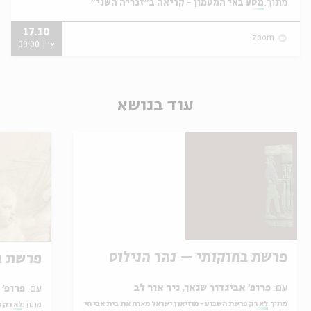
מתוך:
מסע באי המטמון - קריאה ב"זכריה השני"
17.10
zoom
א' | 09:00
עוד בנושא
פרשת בחוקותי – נהר הנילוס
פרשת ב
עם:
פרופ' אביגדור שנאן, ניר אור לב
עם:
פרופ' אביגדור שנאן, שלומית שטיינברג
מתוך:
לא רק פרשת השבוע - מוזיאון ישראל מארח את בית אבי חי
מתוך:
לא רק פ