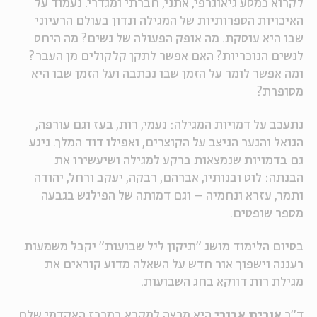
לקרוא כמסע גיאוגרפי, אתני, חברתי ומגדרי. נעמוד על
האיכויות הספרותיות של המגילה ונדון בעולם הרעיוני
ה
אנגלית
מיוחדי
שבו היא עוסקת. מה אופק הפעולה של נשים? מה היחס
לנשים הנוכריות? האם אפשר לתקן קלקולים מן העבר?
ומה אפשר לומר על הזמן שבו נכתבה ועל הזמן שבו היא
מסופרת?
נתעכב על דמויות המגילה: נעמי, רות, בעז וגם עורפה,
הגואל והנער הניצב על הקוצרים, ואפילו דוד המלך. ניגע
גם בדמויות שנמצאות ברקע למגילה ושיעשירו את
הבנתה: לוט ובנותיו, אברהם, רבקה, יעקב ורחל, יהודה
ותמר, עזרא ונחמיה – וגם דמותה של הפילגש בגבעה
מספר שופטים.
בסיום הלימוד מושג "תיקון ליל שבועות" יקבל משמעות
רעננה וישפוך אור חדש על השאלה מדוע קוראים את
מגילת רות דווקא בחג השבועות.
ד"ר
אורית אבנרי
היא מרצה למקרא במרכז האקדמי שלם