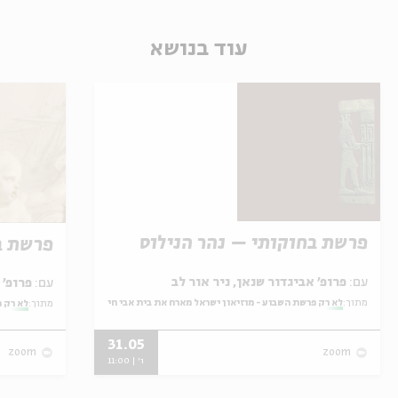
עוד בנושא
פרשת בחוקותי – נהר הנילוס
פרשת ב
עם:
פרופ' אביגדור שנאן, ניר אור לב
עם:
פרופ' אביגדור שנאן, שלומית שטיינברג
מתוך:
לא רק פרשת השבוע - מוזיאון ישראל מארח את בית אבי חי
מתוך:
לא רק פ
31.05
zoom
zoom
ו' | 11:00