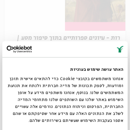
רות - עיונים ספרותיים בתוך סיפור מסע |
מפגש חמישי
מתוך:
רות: עיונים ספרותיים בתוך סיפור מסע
13.05
zoom
האתר עושה שימוש בעוגיות
ה' | 09:00
אנחנו משתמשים בקובצי Cookie כדי להתאים אישית תוכן
ומודעות, לספק תכונות של מדיה חברתית ולנתח את תנועת
המשתמשים שלנו. בנוסף, אנחנו משתפים מידע על אופן
סגור
השימוש באתר שלנו עם השותפים שלנו מתחומי המדיה
החברתית, הפרסום וניתוח הנתונים. גורמים אלה עשויים
לשלב את הנתונים האלה עם מידע אחר שסיפקתם או שהם
אספו בעקבות השימוש שעשיתם בשירותים שלהם.