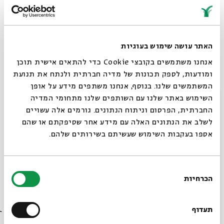
האתר עושה שימוש בעוגיות
אנחנו משתמשים בקובצי Cookie כדי להתאים אישית תוכן
ומודעות, לספק תכונות של מדיה חברתית ולנתח את תנועת
המשתמשים שלנו. בנוסף, אנחנו משתפים מידע על אופן
סגור
השימוש באתר שלנו עם השותפים שלנו מתחומי המדיה
עניין שמיטה - עם פרופ' דוד הנשקה -
החברתית, הפרסום וניתוח הנתונים. גורמים אלה עשויים
מפגש רביעי
לשלב את הנתונים האלה עם מידע אחר שסיפקתם או שהם
אספו בעקבות השימוש שעשיתם בשירותים שלהם.
מתוך:
עניין שמיטה - עם פרופ' דוד הנשקה
17.03
zoom
ד' | 09:00
בחירת
הכרחיות
הסכמה
רוצים לדעת מה קורה
בבית אבי חי לפני כולם?
תעדוף