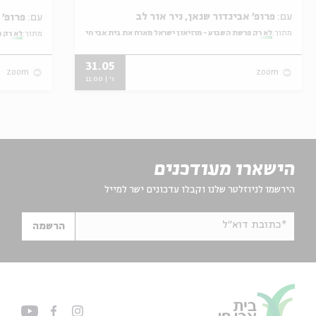
עם:
פרופ' אביגדור שנאן, ניר אור לב
עם:
פרופ' אביגדור שנאן, שלומית שטיינברג
מתוך:
לא רק פרשת השבוע - מוזיאון ישראל מארח את בית אבי חי
מתוך:
לא רק פ
31.05
zoom
zoom
ו' | 11:00
הישארו מעודכנים
הירשמו לניוזלטר שלנו וקבלו עדכונים ישר למייל
*כתובת דוא"ל
הרשמה